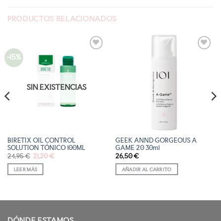
PRODUCTOS RELACIONADOS
-15%
AÑADIR
AÑADIR
A LA
A LA
LISTA
LISTA
DE
DE
DESEOS
DESEOS
SIN EXISTENCIAS
BIRETIX OIL CONTROL
GEEK ANND GORGEOUS A
SOLUTION TÓNICO 100ML
GAME 20 30ml
El
El
24,95
€
21,20
€
26,50
€
precio
precio
original
actual
LEER MÁS
AÑADIR AL CARRITO
era:
es:
24,95 €.
21,20 €.
DÓNDE ESTAMOS