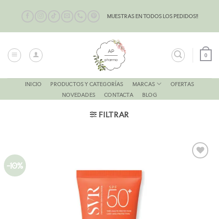
Saltar
al
MUESTRAS EN TODOS LOS PEDIDOS!!
contenido
0
MARCAS
INICIO
PRODUCTOS Y CATEGORÍAS
OFERTAS
NOVEDADES
CONTACTA
BLOG
FILTRAR
-10%
AÑADIR
A LA
LISTA
DE
DESEOS