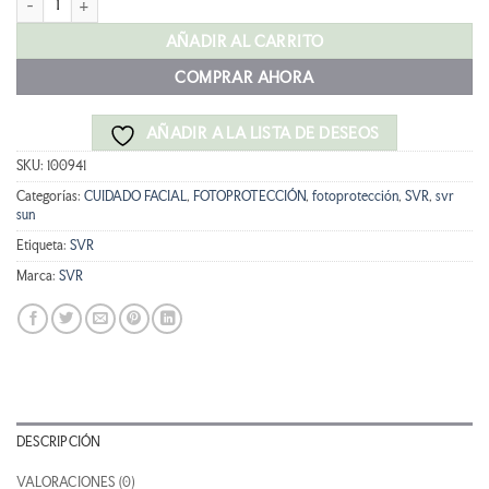
era:
es:
20,90 €.
18,81 €.
AÑADIR AL CARRITO
COMPRAR AHORA
AÑADIR A LA LISTA DE DESEOS
SKU:
100941
Categorías:
CUIDADO FACIAL
,
FOTOPROTECCIÓN
,
fotoprotección
,
SVR
,
svr
sun
Etiqueta:
SVR
Marca:
SVR
DESCRIPCIÓN
VALORACIONES (0)