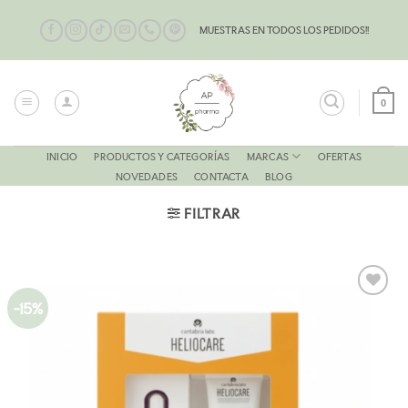
Saltar
al
MUESTRAS EN TODOS LOS PEDIDOS!!
contenido
0
MARCAS
INICIO
PRODUCTOS Y CATEGORÍAS
OFERTAS
NOVEDADES
CONTACTA
BLOG
FILTRAR
-15%
AÑADIR
A LA
LISTA
DE
DESEOS