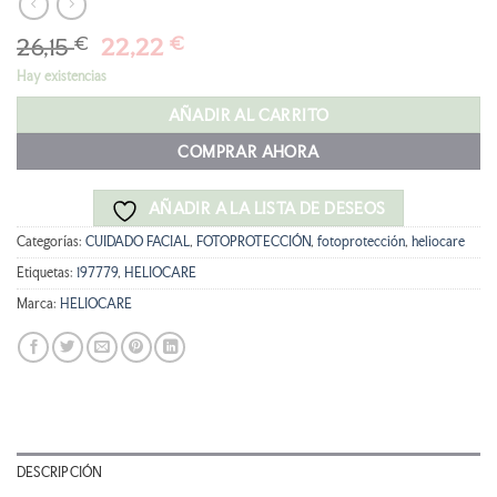
El
El
26,15
€
22,22
€
precio
precio
Hay existencias
original
actual
era:
es:
AÑADIR AL CARRITO
26,15 €.
22,22 €.
COMPRAR AHORA
AÑADIR A LA LISTA DE DESEOS
Categorías:
CUIDADO FACIAL
,
FOTOPROTECCIÓN
,
fotoprotección
,
heliocare
Etiquetas:
197779
,
HELIOCARE
Marca:
HELIOCARE
DESCRIPCIÓN