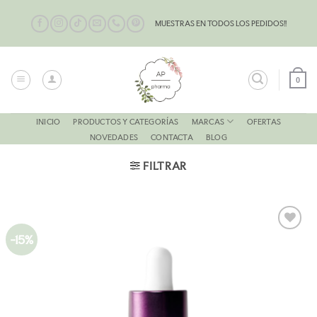
Saltar
al
MUESTRAS EN TODOS LOS PEDIDOS!!
contenido
0
MARCAS
INICIO
PRODUCTOS Y CATEGORÍAS
OFERTAS
NOVEDADES
CONTACTA
BLOG
FILTRAR
-15%
AÑADIR
A LA
LISTA
DE
DESEOS