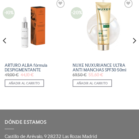
-10%
-20%
AÑADIR
AÑADIR
A LA
A LA
LISTA
LISTA
DE
DE
DESEOS
DESEOS
ARTURO ALBA fórmula
NUXE NUXURIANCE ULTRA
DESPIGMENTANTE
ANTI MANCHAS SPF30 50ml
El
El
El
El
49,00
€
44,10
€
69,50
€
55,60
€
precio
precio
precio
precio
original
actual
original
actual
AÑADIR AL CARRITO
AÑADIR AL CARRITO
era:
es:
era:
es:
49,00 €.
44,10 €.
69,50 €.
55,60 €.
DÓNDE ESTAMOS
Castillo de Arévalo, 9 28232 Las Rozas Madrid