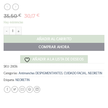
El
El
35,50
€
30,17
€
precio
precio
Hay existencias
original
actual
NEORETIN Discrom Control Pigment Neutralizer cantidad
era:
es:
35,50 €.
30,17 €.
AÑADIR AL CARRITO
COMPRAR AHORA
AÑADIR A LA LISTA DE DESEOS
SKU:
211136
Categorías:
Antimanchas DESPIGMENTANTES
,
CUIDADO FACIAL
,
NEORETIN
Etiqueta:
NEORETIN