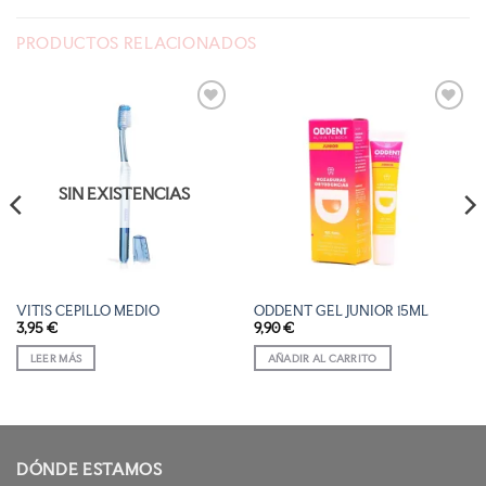
PRODUCTOS RELACIONADOS
AÑADIR
AÑADIR
A LA
A LA
LISTA
LISTA
DE
DE
DESEOS
DESEOS
SIN EXISTENCIAS
VITIS CEPILLO MEDIO
ODDENT GEL JUNIOR 15ML
3,95
€
9,90
€
LEER MÁS
AÑADIR AL CARRITO
DÓNDE ESTAMOS