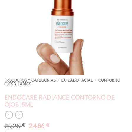
PRODUCTOS Y CATEGORÍAS
/
CUIDADO FACIAL
/
CONTORNO
OJOS Y LABIOS
ENDOCARE RADIANCE CONTORNO DE
OJOS 15ML
El
El
29,25
€
24,86
€
precio
precio