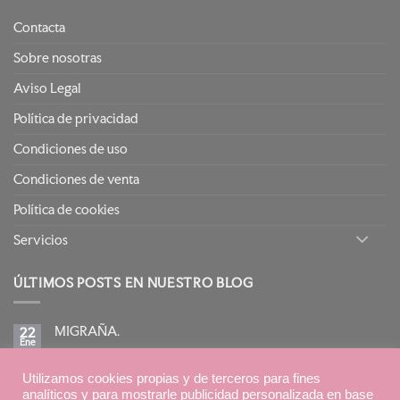
Contacta
Sobre nosotras
Aviso Legal
Política de privacidad
Condiciones de uso
Condiciones de venta
Política de cookies
Servicios
ÚLTIMOS POSTS EN NUESTRO BLOG
MIGRAÑA.
22
Ene
No
hay
comentarios
BIRETIX ISOREPAIR: PIELES GRASAS TENDENCIA
en
Utilizamos cookies propias y de terceros para fines
15
MIGRAÑA.
Ene
ACNEICA CON TRATAMIENTOS RETINOIDES
analíticos y para mostrarle publicidad personalizada en base