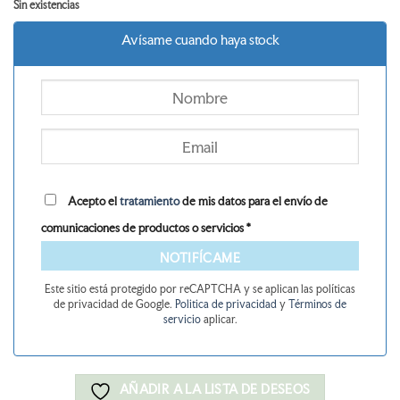
Sin existencias
original
actual
era:
es:
Avísame cuando haya stock
29,25 €.
24,86 €.
Acepto el
tratamiento
de mis datos para el envío de
comunicaciones de productos o servicios *
NOTIFÍCAME
Este sitio está protegido por reCAPTCHA y se aplican las políticas
de privacidad de Google.
Politica de privacidad
y
Términos de
servicio
aplicar.
AÑADIR A LA LISTA DE DESEOS