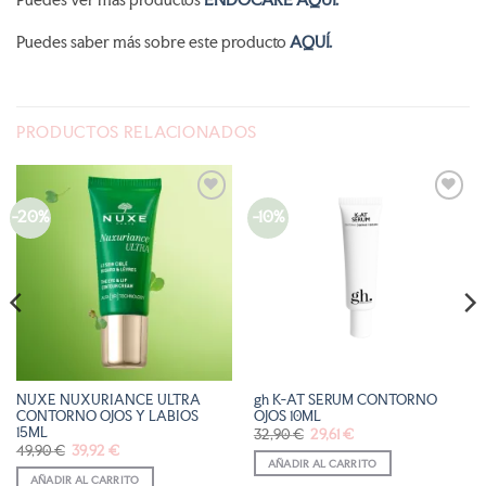
Puedes ver más productos
ENDOCARE AQUÍ.
Puedes saber más sobre este producto
AQUÍ.
PRODUCTOS RELACIONADOS
-20%
-10%
AÑADIR
AÑADIR
A LA
A LA
LISTA
LISTA
DE
DE
DESEOS
DESEOS
NUXE NUXURIANCE ULTRA
gh K-AT SERUM CONTORNO
CONTORNO OJOS Y LABIOS
OJOS 10ML
15ML
El
El
32,90
€
29,61
€
precio
precio
El
El
49,90
€
39,92
€
original
actual
precio
precio
AÑADIR AL CARRITO
era:
es:
original
actual
32,90 €.
29,61 €.
AÑADIR AL CARRITO
era:
es: