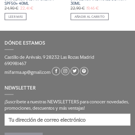
SPF50+ 40ML
30ML
El
El
El
El
24,90
€
22,41
€
22,90
€
19,46
€
precio
precio
precio
precio
original
actual
original
actual
LEER MÁS
AÑADIR AL CARRITO
era:
es:
era:
es:
24,90 €.
22,41 €.
22,90 €.
19,46 €.
DÓNDE ESTAMOS
Castillo de Arévalo, 9 28232 Las Rozas Madrid
690981467
mifarma.ap@gmail.com
NEWSLETTER
¡Suscríbete a nuestras NEWSLETTERS para conocer novedades,
promociones, descuentos y más ventajas!