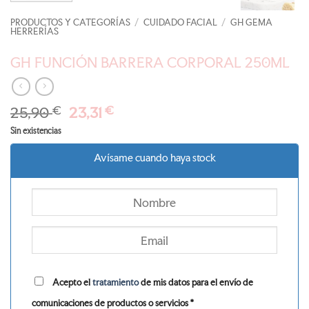
PRODUCTOS Y CATEGORÍAS
/
CUIDADO FACIAL
/
GH GEMA
HERRERÍAS
GH FUNCIÓN BARRERA CORPORAL 250ML
El
El
25,90
€
23,31
€
precio
precio
Sin existencias
original
actual
era:
es:
Avísame cuando haya stock
25,90 €.
23,31 €.
Acepto el
tratamiento
de mis datos para el envío de
comunicaciones de productos o servicios *