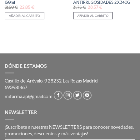
150ml
ANTIRRUGOSIDADES 2X340G
El
El
El
El
31,50
€
22,05
€
31,75
€
28,57
€
precio
precio
precio
precio
original
actual
original
actual
AÑADIR AL CARRITO
AÑADIR AL CARRITO
era:
es:
era:
es:
31,50 €.
22,05 €.
31,75 €.
28,57 €.
DÓNDE ESTAMOS
Castillo de Arévalo, 9 28232 Las Rozas Madrid
690981467
mifarma.ap@gmail.com
NEWSLETTER
¡Suscríbete a nuestras NEWSLETTERS para conocer novedades,
promociones, descuentos y más ventajas!