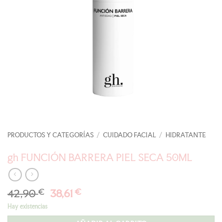
PRODUCTOS Y CATEGORÍAS
/
CUIDADO FACIAL
/
HIDRATANTE
gh FUNCIÓN BARRERA PIEL SECA 50ML
El
El
42,90
€
38,61
€
precio
precio
Hay existencias
original
actual