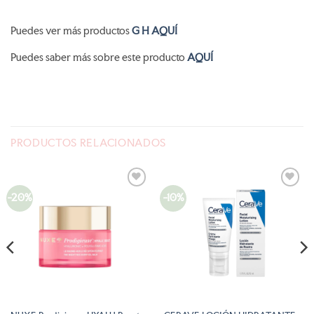
Puedes ver más productos
G H AQUÍ
Puedes saber más sobre este producto
AQUÍ
PRODUCTOS RELACIONADOS
-20%
-10%
AÑADIR
AÑADIR
A LA
A LA
LISTA
LISTA
DE
DE
DESEOS
DESEOS