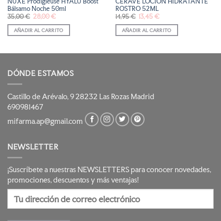
NUXE Prodigieuse HYALU Boost
CERAVE LOCIÓN HIDRATANTE
Bálsamo Noche 50ml
ROSTRO 52ML
El
El
El
El
35,00
€
28,00
€
14,95
€
13,45
€
precio
precio
precio
precio
original
actual
original
actual
AÑADIR AL CARRITO
AÑADIR AL CARRITO
era:
es:
era:
es:
35,00 €.
28,00 €.
14,95 €.
13,45 €.
DÓNDE ESTAMOS
Castillo de Arévalo, 9 28232 Las Rozas Madrid
690981467
mifarma.ap@gmail.com
NEWSLETTER
¡Suscríbete a nuestras NEWSLETTERS para conocer novedades,
promociones, descuentos y más ventajas!