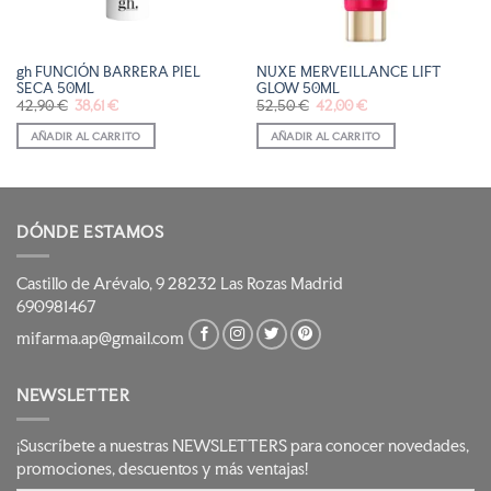
gh FUNCIÓN BARRERA PIEL
NUXE MERVEILLANCE LIFT
SECA 50ML
GLOW 50ML
El
El
El
El
42,90
€
38,61
€
52,50
€
42,00
€
precio
precio
precio
precio
original
actual
original
actual
AÑADIR AL CARRITO
AÑADIR AL CARRITO
era:
es:
era:
es:
42,90 €.
38,61 €.
52,50 €.
42,00 €.
DÓNDE ESTAMOS
Castillo de Arévalo, 9 28232 Las Rozas Madrid
690981467
mifarma.ap@gmail.com
NEWSLETTER
¡Suscríbete a nuestras NEWSLETTERS para conocer novedades,
promociones, descuentos y más ventajas!