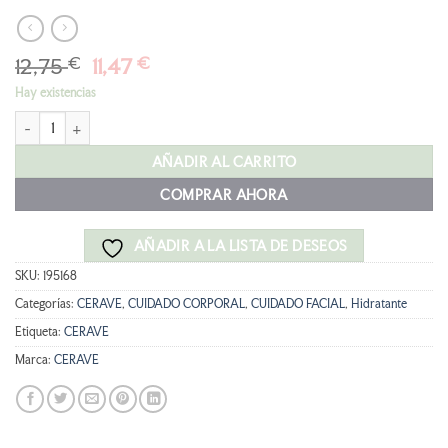
El
El
12,75
€
11,47
€
precio
precio
Hay existencias
original
actual
CERAVE CREMA HIDRATANTE RECARGA 454G cantidad
era:
es:
12,75 €.
11,47 €.
AÑADIR AL CARRITO
COMPRAR AHORA
AÑADIR A LA LISTA DE DESEOS
SKU:
195168
Categorías:
CERAVE
,
CUIDADO CORPORAL
,
CUIDADO FACIAL
,
Hidratante
Etiqueta:
CERAVE
Marca:
CERAVE