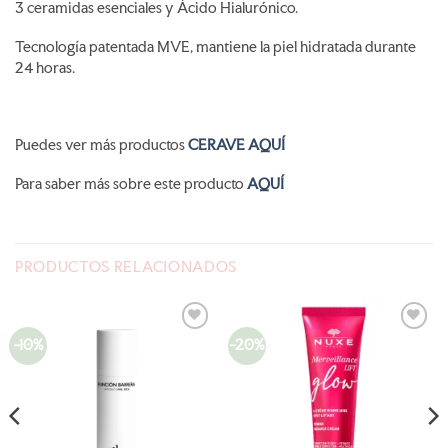
3 ceramidas esenciales y Ácido Hialurónico.
Tecnología patentada MVE, mantiene la piel hidratada durante
24 horas.
Puedes ver más productos
CERAVE AQUÍ
Para saber más sobre este producto
AQUÍ
PRODUCTOS RELACIONADOS
-10%
-20%
AÑADIR
AÑADIR
A LA
A LA
LISTA
LISTA
DE
DE
DESEOS
DESEOS