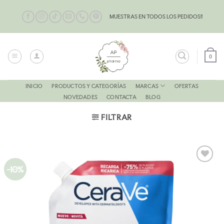
Saltar
al
MUESTRAS EN TODOS LOS PEDIDOS!!
contenido
0
MARCAS
INICIO
PRODUCTOS Y CATEGORÍAS
OFERTAS
NOVEDADES
CONTACTA
BLOG
FILTRAR
-10%
AÑADIR
A LA
LISTA
DE
DESEOS