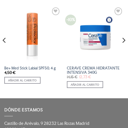
-10%
AÑADIR
AÑADIR
A LA
A LA
LISTA
LISTA
DE
DE
DESEOS
DESEOS
Be+ Med Stick Labial SPF50, 4 g
CERAVE CREMA HIDRATANTE
INTENSIVA 340G
4,50
€
El
El
14,15
€
12,73
€
precio
precio
AÑADIR AL CARRITO
original
actual
AÑADIR AL CARRITO
era:
es:
14,15 €.
12,73 €.
DÓNDE ESTAMOS
Castillo de Arévalo, 9 28232 Las Rozas Madrid