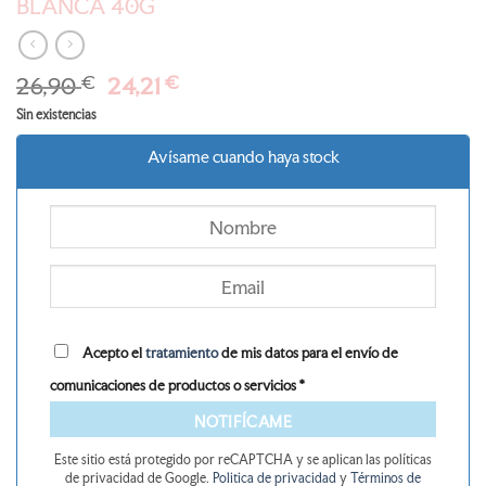
BLANCA 40G
El
El
26,90
€
24,21
€
precio
precio
Sin existencias
original
actual
era:
es:
Avísame cuando haya stock
26,90 €.
24,21 €.
Acepto el
tratamiento
de mis datos para el envío de
comunicaciones de productos o servicios *
NOTIFÍCAME
Este sitio está protegido por reCAPTCHA y se aplican las políticas
de privacidad de Google.
Politica de privacidad
y
Términos de