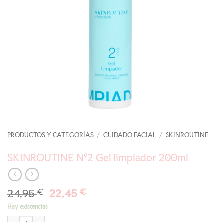
PRODUCTOS Y CATEGORÍAS
/
CUIDADO FACIAL
/
SKINROUTINE
SKINROUTINE Nº2 Gel limpiador 200ml
El
El
24,95
€
22,45
€
precio
precio
Hay existencias
original
actual
SKINROUTINE Nº2 Gel limpiador 200ml cantidad