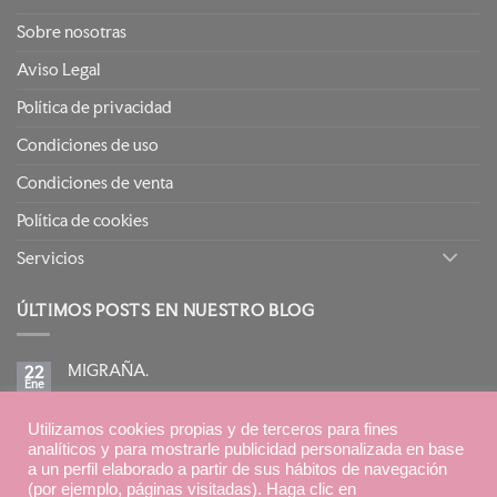
Sobre nosotras
Aviso Legal
Política de privacidad
Condiciones de uso
Condiciones de venta
Política de cookies
Servicios
ÚLTIMOS POSTS EN NUESTRO BLOG
MIGRAÑA.
22
Ene
No
hay
comentarios
BIRETIX ISOREPAIR: PIELES GRASAS TENDENCIA
en
Utilizamos cookies propias y de terceros para fines
15
MIGRAÑA.
Ene
ACNEICA CON TRATAMIENTOS RETINOIDES
analíticos y para mostrarle publicidad personalizada en base
No
a un perfil elaborado a partir de sus hábitos de navegación
hay
(por ejemplo, páginas visitadas). Haga clic en
comentarios