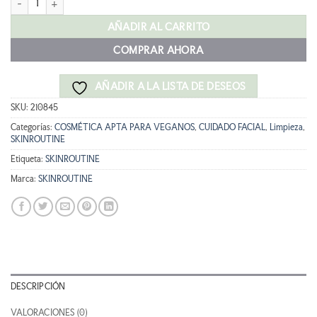
era:
es:
24,95 €.
22,45 €.
AÑADIR AL CARRITO
COMPRAR AHORA
AÑADIR A LA LISTA DE DESEOS
SKU:
210845
Categorías:
COSMÉTICA APTA PARA VEGANOS
,
CUIDADO FACIAL
,
Limpieza
,
SKINROUTINE
Etiqueta:
SKINROUTINE
Marca:
SKINROUTINE
DESCRIPCIÓN
VALORACIONES (0)