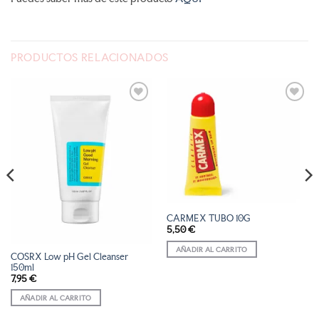
PRODUCTOS RELACIONADOS
AÑADIR
AÑADIR
A LA
A LA
LISTA
LISTA
DE
DE
DESEOS
DESEOS
CARMEX TUBO 10G
5,50
€
AÑADIR AL CARRITO
COSRX Low pH Gel Cleanser
150ml
7,95
€
AÑADIR AL CARRITO