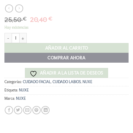
El
El
25,50
€
20,40
€
precio
precio
Hay existencias
original
actual
NUXE Sérum Labial Repulpante, funda y charms cantidad
era:
es:
25,50 €.
20,40 €.
AÑADIR AL CARRITO
COMPRAR AHORA
AÑADIR A LA LISTA DE DESEOS
Categorías:
CUIDADO FACIAL
,
CUIDADO LABIOS
,
NUXE
Etiqueta:
NUXE
Marca:
NUXE