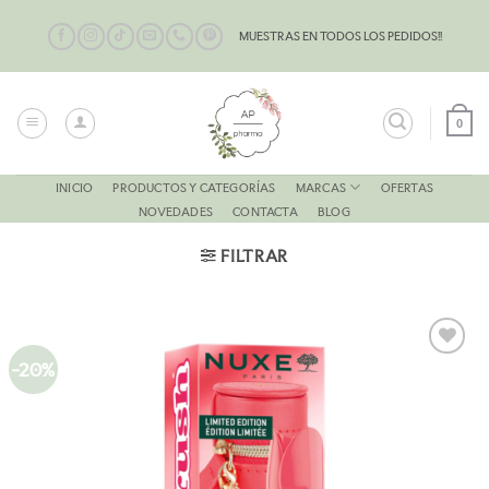
Saltar
al
MUESTRAS EN TODOS LOS PEDIDOS!!
contenido
0
MARCAS
INICIO
PRODUCTOS Y CATEGORÍAS
OFERTAS
NOVEDADES
CONTACTA
BLOG
FILTRAR
-20%
AÑADIR
A LA
LISTA
DE
DESEOS