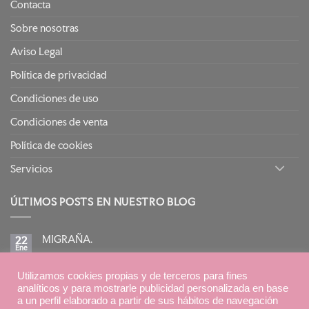
Contacta
Sobre nosotras
Aviso Legal
Política de privacidad
Condiciones de uso
Condiciones de venta
Política de cookies
Servicios
ÚLTIMOS POSTS EN NUESTRO BLOG
MIGRAÑA.
22
Ene
No
hay
comentarios
BIRETIX ISOREPAIR: PIELES GRASAS TENDENCIA
en
Utilizamos cookies propias y de terceros para fines
15
MIGRAÑA.
Ene
ACNEICA CON TRATAMIENTOS RETINOIDES
analíticos y para mostrarle publicidad personalizada en base
No
a un perfil elaborado a partir de sus hábitos de navegación
hay