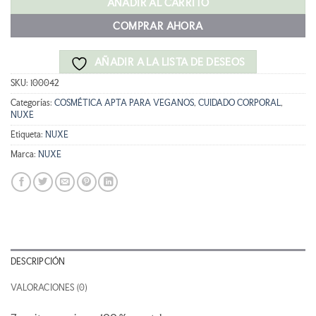
era:
es:
AÑADIR AL CARRITO
32,50 €.
26,00 €.
COMPRAR AHORA
AÑADIR A LA LISTA DE DESEOS
SKU:
100042
Categorías:
COSMÉTICA APTA PARA VEGANOS
,
CUIDADO CORPORAL
,
NUXE
Etiqueta:
NUXE
Marca:
NUXE
DESCRIPCIÓN
VALORACIONES (0)