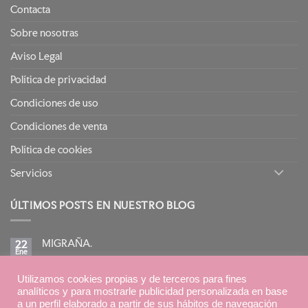
Contacta
Sobre nosotras
Aviso Legal
Política de privacidad
Condiciones de uso
Condiciones de venta
Política de cookies
Servicios
ÚLTIMOS POSTS EN NUESTRO BLOG
MIGRAÑA.
22
Ene
No
hay
comentarios
BIRETIX ISOREPAIR: PIELES GRASAS TENDENCIA
en
Utilizamos cookies propias y de terceros para fines
15
MIGRAÑA.
Ene
ACNEICA CON TRATAMIENTOS RETINOIDES
analíticos y para mostrarle publicidad personalizada en base
No
a un perfil elaborado a partir de sus hábitos de navegación