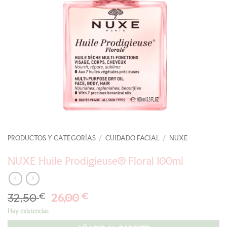
PRODUCTOS Y CATEGORÍAS
/
CUIDADO FACIAL
/
NUXE
NUXE Huile Prodigieuse® Floral 100ml
El
El
32,50
€
26,00
€
precio
precio
Hay existencias
original
actual