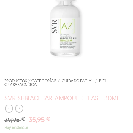
PRODUCTOS Y CATEGORÍAS
/
CUIDADO FACIAL
/
PIEL
GRASA/ACNÉICA
SVR SEBIACLEAR AMPOULE FLASH 30ML
El
El
39,95
€
35,95
€
precio
precio
Hay existencias
original
actual