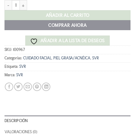
SVR SEBIACLEAR AMPOULE FLASH 30ML cantidad
era:
es:
39,95 €.
35,95 €.
AÑADIR AL CARRITO
COMPRAR AHORA
AÑADIR A LA LISTA DE DESEOS
SKU:
100967
Categorías:
CUIDADO FACIAL
,
PIEL GRASA/ACNÉICA
,
SVR
Etiqueta:
SVR
Marca:
SVR
DESCRIPCIÓN
VALORACIONES (0)