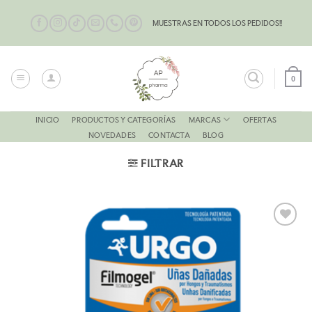
Saltar
al
MUESTRAS EN TODOS LOS PEDIDOS!!
contenido
0
MARCAS
INICIO
PRODUCTOS Y CATEGORÍAS
OFERTAS
NOVEDADES
CONTACTA
BLOG
FILTRAR
AÑADIR
A LA
LISTA
DE
DESEOS