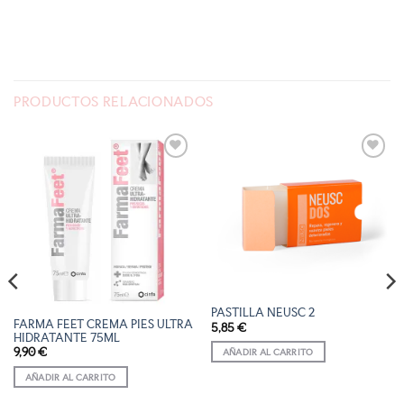
PRODUCTOS RELACIONADOS
AÑADIR
AÑADIR
A LA
A LA
LISTA
LISTA
DE
DE
DESEOS
DESEOS
PASTILLA NEUSC 2
FARMA FEET CREMA PIES ULTRA
5,85
€
HIDRATANTE 75ML
9,90
€
AÑADIR AL CARRITO
AÑADIR AL CARRITO