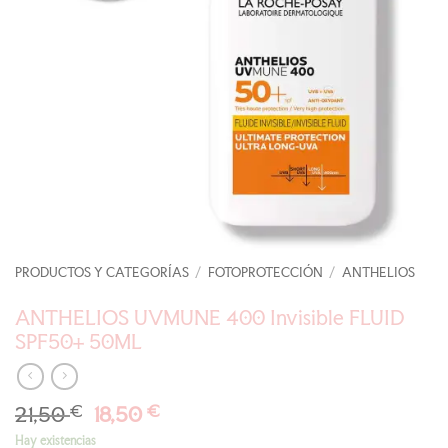
PRODUCTOS Y CATEGORÍAS
/
FOTOPROTECCIÓN
/
ANTHELIOS
ANTHELIOS UVMUNE 400 Invisible FLUID
SPF50+ 50ML
El
El
21,50
€
18,50
€
precio
precio
Hay existencias