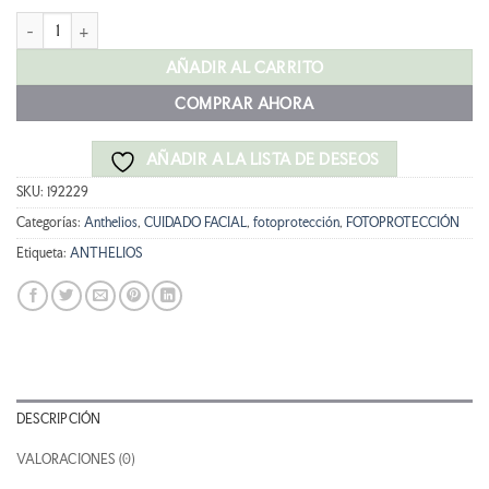
original
actual
ANTHELIOS UVMUNE 400 Invisible FLUID SPF50+ 50ML cantidad
era:
es:
21,50 €.
18,50 €.
AÑADIR AL CARRITO
COMPRAR AHORA
AÑADIR A LA LISTA DE DESEOS
SKU:
192229
Categorías:
Anthelios
,
CUIDADO FACIAL
,
fotoprotección
,
FOTOPROTECCIÓN
Etiqueta:
ANTHELIOS
DESCRIPCIÓN
VALORACIONES (0)