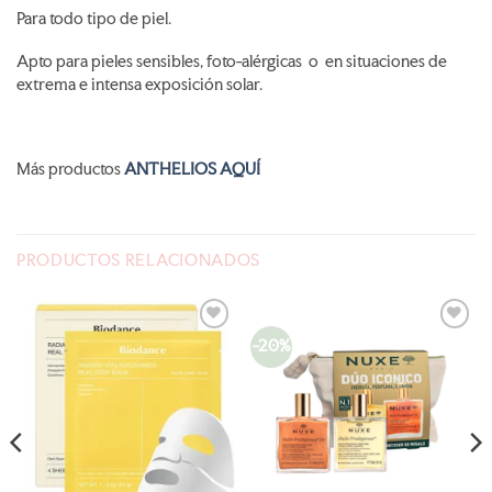
Para todo tipo de piel.
Apto para pieles sensibles, foto-alérgicas o en situaciones de
extrema e intensa exposición solar.
Más productos
ANTHELIOS AQUÍ
PRODUCTOS RELACIONADOS
-20%
AÑADIR
AÑADIR
A LA
A LA
LISTA
LISTA
DE
DE
DESEOS
DESEOS