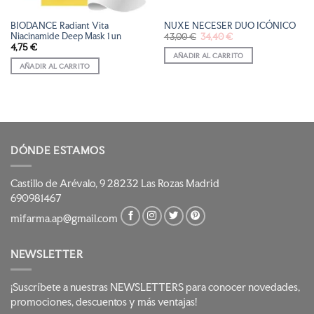
BIODANCE Radiant Vita
NUXE NECESER DUO ICÓNICO
Niacinamide Deep Mask 1 un
El
El
43,00
€
34,40
€
precio
precio
4,75
€
original
actual
AÑADIR AL CARRITO
era:
es:
43,00 €.
34,40 €.
AÑADIR AL CARRITO
DÓNDE ESTAMOS
Castillo de Arévalo, 9 28232 Las Rozas Madrid
690981467
mifarma.ap@gmail.com
NEWSLETTER
¡Suscríbete a nuestras NEWSLETTERS para conocer novedades,
promociones, descuentos y más ventajas!