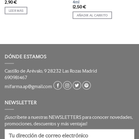
4ml
2,90
€
12,50
€
LEER MÁS
AÑADIR AL CARRITO
DÓNDE ESTAMOS
Castillo de Arévalo, 9 28232 Las Rozas Madrid
690981467
mifarma.ap@gmail.com
NEWSLETTER
¡Suscríbete a nuestras NEWSLETTERS para conocer novedades,
promociones, descuentos y más ventajas!