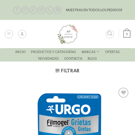
Saltar
al
MUESTRAS EN TODOS LOS PEDIDOS!!
contenido
0
MARCAS
INICIO
PRODUCTOS Y CATEGORÍAS
OFERTAS
NOVEDADES
CONTACTA
BLOG
FILTRAR
AÑADIR
A LA
LISTA
DE
DESEOS