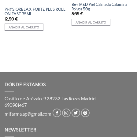
Be+ MED Piel Calmada Calamina
Polvos 50g
PHYSIORELAX FORTE PLUS ROLL
8,05
€
ON FAST 75ML
12,50
€
AÑADIR AL CARRITO
AÑADIR AL CARRITO
DÓNDE ESTAMOS
Castillo de Arévalo, 9 28232 Las Rozas Madrid
690981467
mifarma.ap@gmail.com
NEWSLETTER