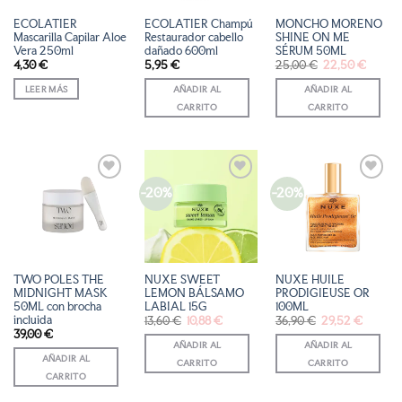
ECOLATIER
ECOLATIER Champú
MONCHO MORENO
Mascarilla Capilar Aloe
Restaurador cabello
SHINE ON ME
Vera 250ml
dañado 600ml
SÉRUM 50ML
El
El
4,30
€
5,95
€
25,00
€
22,50
€
precio
precio
original
actual
LEER MÁS
AÑADIR AL
AÑADIR AL
era:
es:
25,00 €.
22,50 
CARRITO
CARRITO
-20%
-20%
AÑADIR
AÑADIR
AÑADIR
A LA
A LA
A LA
LISTA
LISTA
LISTA
DE
DE
DE
DESEOS
DESEOS
DESEOS
TWO POLES THE
NUXE SWEET
NUXE HUILE
MIDNIGHT MASK
LEMON BÁLSAMO
PRODIGIEUSE OR
50ML con brocha
LABIAL 15G
100ML
incluida
El
El
El
El
13,60
€
10,88
€
36,90
€
29,52
€
precio
precio
precio
precio
39,00
€
original
actual
original
actual
AÑADIR AL
AÑADIR AL
era:
es:
era:
es:
13,60 €.
10,88 €.
36,90 €.
29,52 €
AÑADIR AL
CARRITO
CARRITO
CARRITO