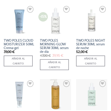
-15%
AÑADIR
AÑADIR
AÑADIR
A LA
A LA
A LA
LISTA
LISTA
LISTA
DE
DE
DE
DESEOS
DESEOS
DESEOS
TWO POLES CLOUD
TWO POLES
TWO POLES NIGHT
MOISTURIZER 50ML
MORNING GLOW
SERUM 30ML serum
Crema-gel
SERUM 30ML serum
de noche
de día
39,00
€
52,00
€
El
El
47,00
€
39,95
€
precio
precio
AÑADIR AL
AÑADIR AL
original
actual
AÑADIR AL
era:
es:
CARRITO
CARRITO
47,00 €.
39,95 €.
CARRITO
AÑADIR
AÑADIR
AÑADIR
A LA
A LA
A LA
LISTA
LISTA
LISTA
DE
DE
DE
DESEOS
DESEOS
DESEOS