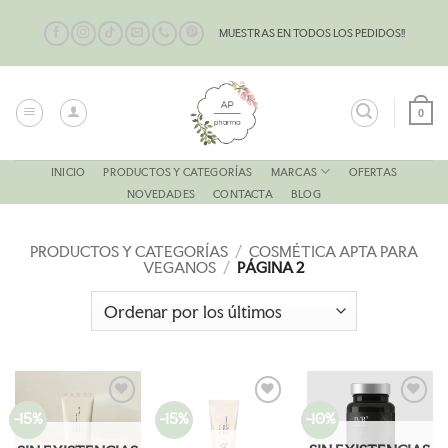
Saltar
al
MUESTRAS EN TODOS LOS PEDIDOS!!
contenido
0
MARCAS
INICIO
PRODUCTOS Y CATEGORÍAS
OFERTAS
NOVEDADES
CONTACTA
BLOG
PRODUCTOS Y CATEGORÍAS
/
COSMÉTICA APTA PARA
VEGANOS
/
PÁGINA 2
-15%
-15%
-10%
AÑADIR
AÑADIR
AÑADIR
A LA
A LA
A LA
LISTA
LISTA
LISTA