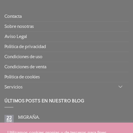
Contacta
Sobre nosotras
Aviso Legal
Política de privacidad
Condiciones de uso
Condiciones de venta
Política de cookies
Servicios
ÚLTIMOS POSTS EN NUESTRO BLOG
MIGRAÑA.
22
Ene
No
hay
comentarios
BIRETIX ISOREPAIR: PIELES GRASAS TENDENCIA
Utilizamos cookies propias y de terceros para fines
en