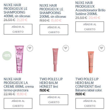
NUXE HAIR
NUXE HAIR
NUXE HAIR
PRODIGIEUX
PRODIGIEUX LE
PRODIGIEUX LE
Acondicionador Brillo
SHAMPOOING
SHAMPOOING
Sublime 200ML
400ML sin siliconas
200ML sin siliconas
El
El
25,50
€
20,40
€
El
El
26,50
€
21,20
€
precio
precio
El
El
19,50
€
15,60
€
precio
precio
original
actual
precio
precio
AÑADIR AL
original
actual
era:
es:
original
actual
AÑADIR AL
AÑADIR AL
era:
es:
25,50 €.
20,40 
era:
es:
CARRITO
26,50 €.
21,20 €.
19,50 €.
15,60 €.
CARRITO
CARRITO
-18%
AÑADIR
AÑADIR
AÑADIR
A LA
A LA
A LA
LISTA
LISTA
LISTA
DE
DE
DE
DESEOS
DESEOS
DESEOS
NUXE HAIR
TWO POLES LIP
TWO POLES LIP
PRODIGIEUX LA
HERO BALM
HERO BALM
CREME 100ML crema
HONEST 11ml
CONFIDENT 15ml
termo-protectora
Bálsamo labial color.
19,00
€
El
El
22,90
€
18,80
€
19,00
€
precio
precio
AÑADIR AL
original
actual
AÑADIR AL
AÑADIR AL
era:
es:
CARRITO
22,90 €.
18,80 €.
CARRITO
CARRITO