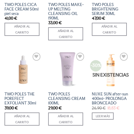
TWO POLES CICA
TWO POLES MAKE-
TWO POLES
FACE CREAM 50ml
UP MELTING
BRIGHTENING
piel seca
CLEANSING OIL
SERUM 30ML
190ML
41,00
€
47,00
€
33,00
€
AÑADIR AL
AÑADIR AL
AÑADIR AL
CARRITO
CARRITO
CARRITO
-30%
AÑADIR
AÑADIR
AÑADIR
A LA
A LA
A LA
LISTA
LISTA
LISTA
SIN EXISTENCIAS
DE
DE
DE
DESEOS
DESEOS
DESEOS
TWO POLES THE
TWO POLES
NUXE SUN after-sun
POREFECT
CLEANSING CREAM
400ml- PROLONGA
EXFOLIANT 30ml
100ML
BRONCEADO
El
El
39,00
€
29,00
€
26,90
€
18,83
€
precio
precio
original
actual
AÑADIR AL
AÑADIR AL
LEER MÁS
era:
es:
26,90 €.
18,83 €.
CARRITO
CARRITO