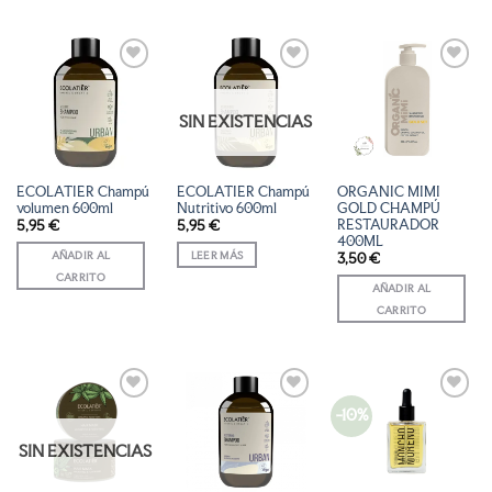
AÑADIR
AÑADIR
AÑADIR
A LA
A LA
A LA
LISTA
LISTA
LISTA
SIN EXISTENCIAS
DE
DE
DE
DESEOS
DESEOS
DESEOS
ECOLATIER Champú
ECOLATIER Champú
ORGANIC MIMI
volumen 600ml
Nutritivo 600ml
GOLD CHAMPÚ
RESTAURADOR
5,95
€
5,95
€
400ML
AÑADIR AL
LEER MÁS
3,50
€
CARRITO
AÑADIR AL
CARRITO
-10%
AÑADIR
AÑADIR
AÑADIR
A LA
A LA
A LA
LISTA
LISTA
LISTA
SIN EXISTENCIAS
DE
DE
DE
DESEOS
DESEOS
DESEOS