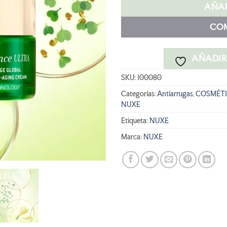
era:
e
AÑAD
67,50 €.
CO
AÑADIR 
SKU:
100080
Categorías:
Antiarrugas
,
COSMÉTI
NUXE
Etiqueta:
NUXE
Marca:
NUXE