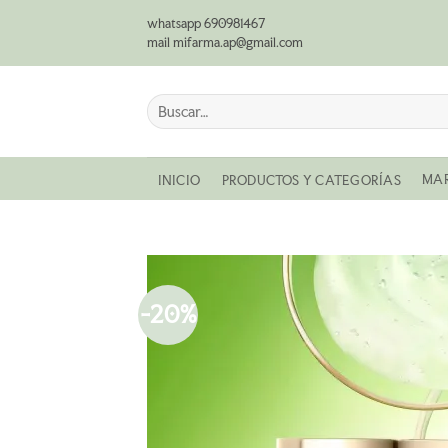
Saltar
whatsapp 690981467
al
mail mifarma.ap@gmail.com
contenido
Buscar
por:
MA
INICIO
PRODUCTOS Y CATEGORÍAS
-20%