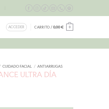
og
Contacta
ACCEDER
CARRITO /
0,00
€
0
/
CUIDADO FACIAL
/
ANTIARRUGAS
ANCE ULTRA DÍA
l
recio
ctual