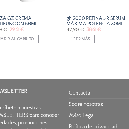
AZA GZ CREMA
gh 2000 RETINAL-R SERUM
TIFUNCION 50ML
MÁXIMA POTENCIA 30ML
El
El
El
El
90
€
29,61
€
42,90
€
38,61
€
precio
precio
precio
precio
original
actual
original
actual
ADIR AL CARRITO
LEER MÁS
era:
es:
era:
es:
32,90 €.
29,61 €.
42,90 €.
38,61 €.
WSLETTER
Contacta
Sobre nosotras
scríbete a nuestras
SLETTERS para conocer
Aviso Legal
edades, promociones,
Política de privacidad