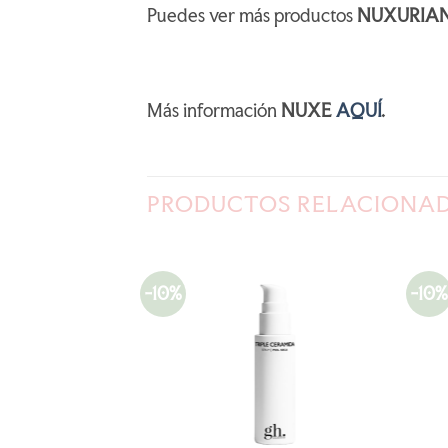
Puedes ver más productos
NUXURIA
Más información
NUXE
AQUÍ
.
PRODUCTOS RELACIONA
-10%
-10%
AÑADIR
AÑADIR
A LA
A LA
LISTA
LISTA
DE
DE
DESEOS
DESEOS