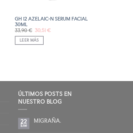
GH 12 AZELAIC-N SERUM FACIAL
30ML
El
El
33,90
€
30,51
€
precio
precio
original
actual
LEER MÁS
era:
es:
33,90 €.
30,51 €.
ÚLTIMOS POSTS EN
NUESTRO BLOG
MIGRAÑA.
22
Ene
No
hay