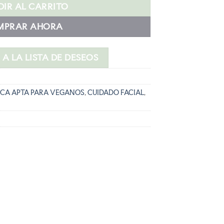
s:
IR AL CARRITO
54,00 €.
MPRAR AHORA
A LA LISTA DE DESEOS
CA APTA PARA VEGANOS
,
CUIDADO FACIAL
,