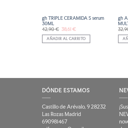
tinol Boost+
gh TRIPLE CERAMIDA S serum
gh 
30ML
MUL
El
El
42,90
€
38,61
€
32,
precio
precio
original
actual
RRITO
AÑADIR AL CARRITO
AÑ
era:
es:
42,90 €.
38,61 €.
DÓNDE ESTAMOS
NE
Castillo de Arévalo, 9 28232
¡Su
Las Rozas Madrid
NEW
690981467
nov