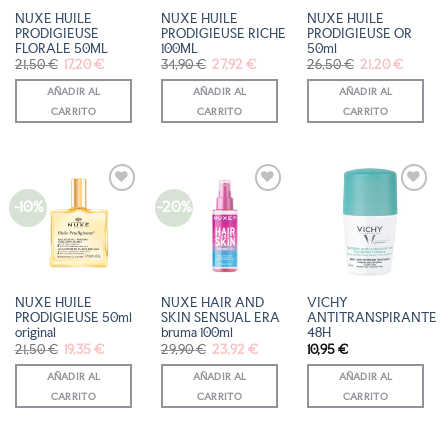
NUXE HUILE
NUXE HUILE
NUXE HUILE
PRODIGIEUSE
PRODIGIEUSE RICHE
PRODIGIEUSE OR
FLORALE 50ML
100ML
50ml
El
El
El
El
El
El
21,50
€
17,20
€
34,90
€
27,92
€
26,50
€
21,20
€
precio
precio
precio
precio
precio
precio
original
actual
original
actual
original
actual
AÑADIR AL
AÑADIR AL
AÑADIR AL
era:
es:
era:
es:
era:
es:
21,50 €.
17,20 €.
34,90 €.
27,92 €.
26,50 €.
21,20 €
CARRITO
CARRITO
CARRITO
-10%
-20%
AÑADIR
AÑADIR
AÑADIR
A LA
A LA
A LA
LISTA
LISTA
LISTA
DE
DE
DE
DESEOS
DESEOS
DESEOS
NUXE HUILE
NUXE HAIR AND
VICHY
PRODIGIEUSE 50ml
SKIN SENSUAL ERA
ANTITRANSPIRANTE
original
bruma 100ml
48H
El
El
El
El
21,50
€
19,35
€
29,90
€
23,92
€
10,95
€
precio
precio
precio
precio
original
actual
original
actual
AÑADIR AL
AÑADIR AL
AÑADIR AL
era:
es:
era:
es:
21,50 €.
19,35 €.
29,90 €.
23,92 €.
CARRITO
CARRITO
CARRITO