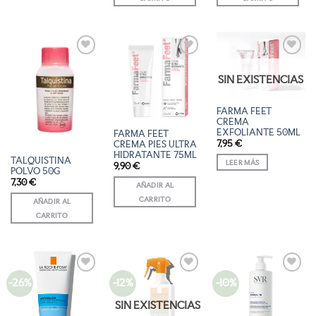
AÑADIR
AÑADIR
AÑADIR
A LA
A LA
A LA
SIN EXISTENCIAS
LISTA
LISTA
LISTA
DE
DE
DE
DESEOS
DESEOS
DESEOS
FARMA FEET
CREMA
EXFOLIANTE 50ML
FARMA FEET
7,95
€
CREMA PIES ULTRA
HIDRATANTE 75ML
TALQUISTINA
LEER MÁS
9,90
€
POLVO 50G
7,30
€
AÑADIR AL
CARRITO
AÑADIR AL
CARRITO
-26%
-12%
-10%
AÑADIR
AÑADIR
AÑADIR
A LA
A LA
A LA
LISTA
LISTA
LISTA
SIN EXISTENCIAS
DE
DE
DE