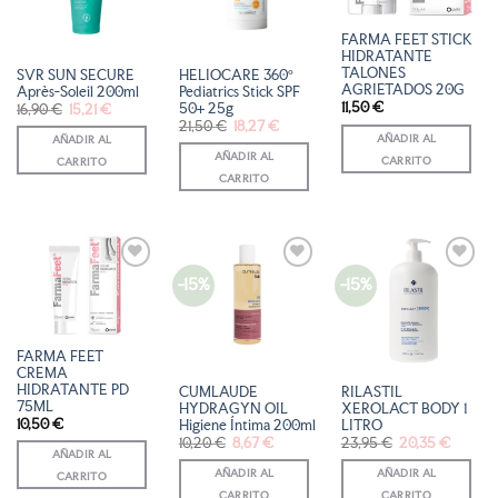
DE
DE
DE
DESEOS
DESEOS
DESEOS
FARMA FEET STICK
HIDRATANTE
TALONES
SVR SUN SECURE
HELIOCARE 360º
AGRIETADOS 20G
Après-Soleil 200ml
Pediatrics Stick SPF
11,50
€
50+ 25g
El
El
16,90
€
15,21
€
precio
precio
El
El
21,50
€
18,27
€
original
actual
precio
precio
AÑADIR AL
AÑADIR AL
era:
es:
original
actual
16,90 €.
15,21 €.
AÑADIR AL
CARRITO
era:
es:
CARRITO
21,50 €.
18,27 €.
CARRITO
-15%
-15%
AÑADIR
AÑADIR
AÑADIR
A LA
A LA
A LA
LISTA
LISTA
LISTA
DE
DE
DE
DESEOS
DESEOS
DESEOS
FARMA FEET
CREMA
HIDRATANTE PD
CUMLAUDE
RILASTIL
75ML
HYDRAGYN OIL
XEROLACT BODY 1
10,50
€
Higiene Íntima 200ml
LITRO
El
El
El
El
10,20
€
8,67
€
23,95
€
20,35
€
precio
precio
precio
precio
AÑADIR AL
original
actual
original
actual
AÑADIR AL
AÑADIR AL
CARRITO
era:
es:
era:
es:
10,20 €.
8,67 €.
23,95 €.
20,35 €
CARRITO
CARRITO