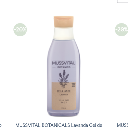
-20%
-20%
R
AÑADIR
A LA
LISTA
DE
S
DESEOS
o
MUSSVITAL BOTANICALS Lavanda Gel de
MUSS