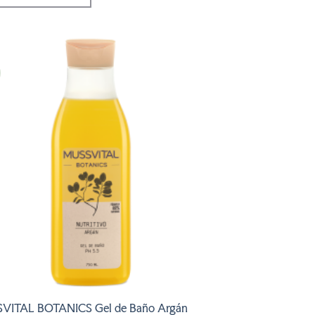
era:
es:
3,05 €.
2,44 €.
AÑADIR
A LA
LISTA
DE
DESEOS
VITAL BOTANICS Gel de Baño Argán