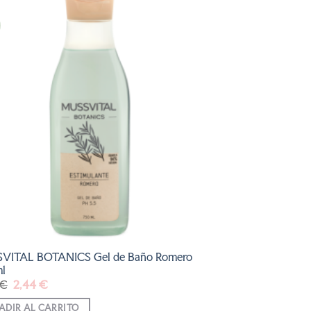
AÑADIR
A LA
LISTA
DE
DESEOS
VITAL BOTANICS Gel de Baño Romero
l
El
El
€
2,44
€
precio
precio
original
actual
ADIR AL CARRITO