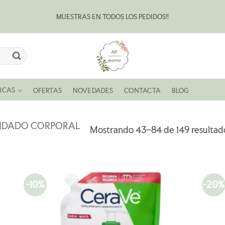
MUESTRAS EN TODOS LOS PEDIDOS!!
Bl
RCAS
OFERTAS
NOVEDADES
CONTACTA
BLOG
IDADO CORPORAL
Mostrando 43–84 de 149 resultad
-10%
-20%
R
AÑADIR
A LA
LISTA
DE
S
DESEOS