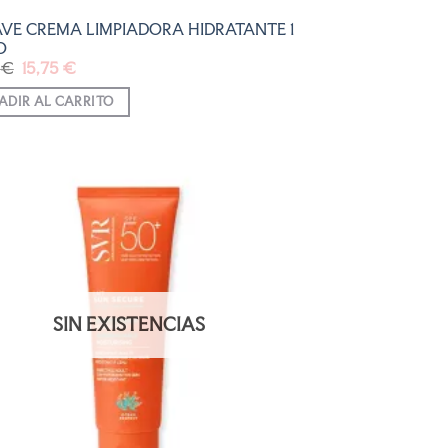
VE CREMA LIMPIADORA HIDRATANTE 1
O
El
El
0
€
15,75
€
precio
precio
original
actual
ADIR AL CARRITO
era:
es:
17,50 €.
15,75 €.
AÑADIR
A LA
LISTA
DE
DESEOS
SIN EXISTENCIAS