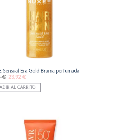
 Sensual Era Gold Bruma perfumada
El
El
0
€
23,92
€
precio
precio
original
actual
ADIR AL CARRITO
era:
es:
29,90 €.
23,92 €.
AÑADIR
A LA