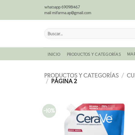
Saltar
whatsapp 690981467
al
mail mifarma.ap@gmail.com
contenido
Buscar
por:
MA
INICIO
PRODUCTOS Y CATEGORÍAS
PRODUCTOS Y CATEGORÍAS
/
CU
/
PÁGINA 2
-10%
AÑADI
A LA
LISTA
DE
DESEO