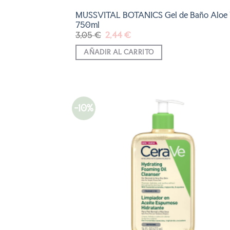
MUSSVITAL BOTANICS Gel de Baño Aloe 
750ml
El
El
3,05
€
2,44
€
precio
precio
original
actual
AÑADIR AL CARRITO
era:
es:
3,05 €.
2,44 €.
-10%
AÑADI
A LA
LISTA
DE
DESEO