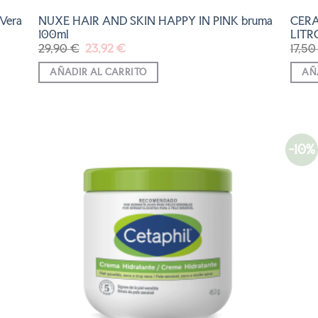
Vera
NUXE HAIR AND SKIN HAPPY IN PINK bruma
CERA
100ml
LITR
El
El
29,90
€
23,92
€
17,5
precio
precio
original
actual
AÑADIR AL CARRITO
AÑ
era:
es:
29,90 €.
23,92 €.
-10%
R
AÑADIR
A LA
LISTA
DE
S
DESEOS