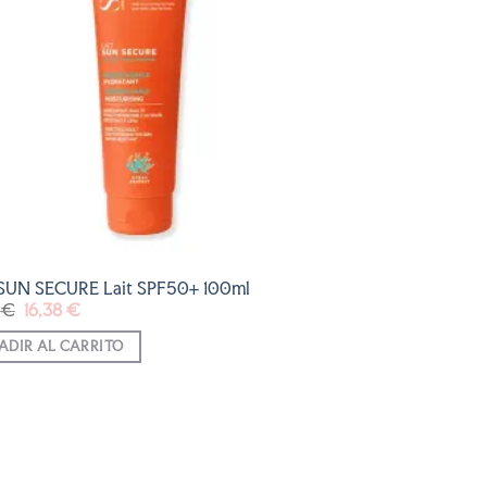
LISTA
DE
DESEOS
SUN SECURE Lait SPF50+ 100ml
El
El
0
€
16,38
€
precio
precio
original
actual
ADIR AL CARRITO
era:
es:
18,20 €.
16,38 €.