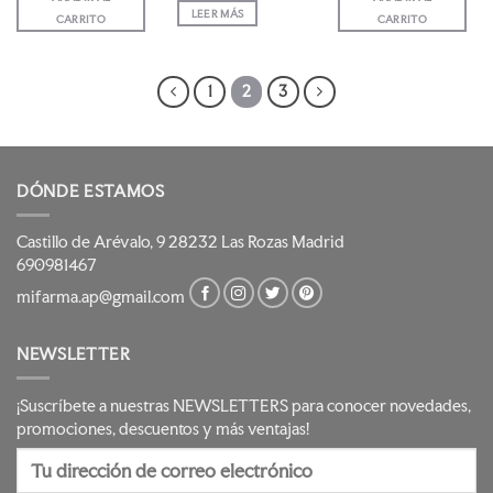
era:
es:
era:
es:
26,35 €.
22,39 €.
25,95 €.
22,05 
LEER MÁS
CARRITO
CARRITO
1
2
3
DÓNDE ESTAMOS
Castillo de Arévalo, 9 28232 Las Rozas Madrid
690981467
mifarma.ap@gmail.com
NEWSLETTER
¡Suscríbete a nuestras NEWSLETTERS para conocer novedades,
promociones, descuentos y más ventajas!