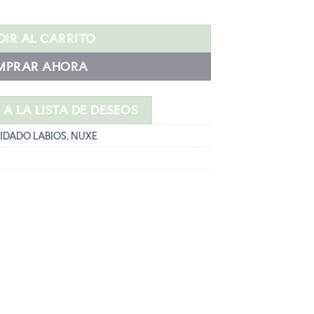
es:
 y charms cantidad
.
20,40 €.
IR AL CARRITO
MPRAR AHORA
A LA LISTA DE DESEOS
IDADO LABIOS
,
NUXE