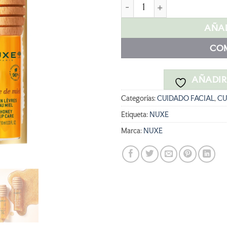
era:
NUXE RDM LABIAL con funda
25,50 €
AÑAD
CO
AÑADIR 
Categorías:
CUIDADO FACIAL
,
CU
Etiqueta:
NUXE
Marca:
NUXE