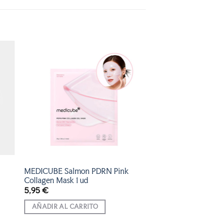
R
AÑADIR
A LA
LISTA
DE
DESEOS
MEDICUBE Salmon PDRN Pink
Collagen Mask 1 ud
5,95
€
AÑADIR AL CARRITO