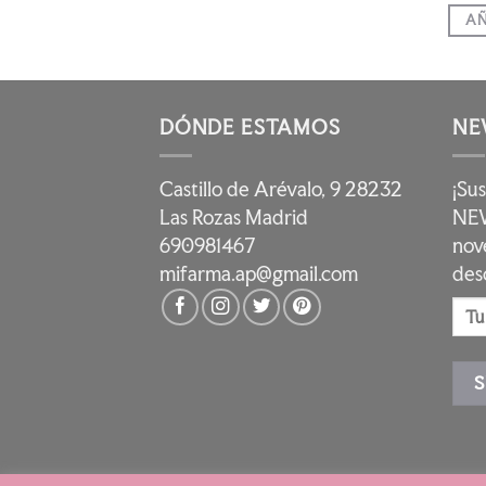
AÑ
DÓNDE ESTAMOS
NE
Castillo de Arévalo, 9 28232
¡Su
Las Rozas Madrid
NEW
690981467
nov
mifarma.ap@gmail.com
des