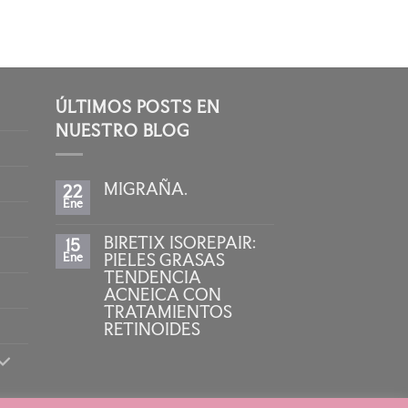
ÚLTIMOS POSTS EN
NUESTRO BLOG
MIGRAÑA.
22
Ene
No
hay
comentarios
BIRETIX ISOREPAIR:
15
en
MIGRAÑA.
Ene
PIELES GRASAS
TENDENCIA
ACNEICA CON
TRATAMIENTOS
RETINOIDES
No
hay
comentarios
en
BIRETIX
ISOREPAIR: