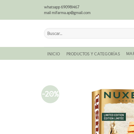
Saltar
whatsapp 690981467
al
mail mifarma.ap@gmail.com
contenido
Buscar
por:
MA
INICIO
PRODUCTOS Y CATEGORÍAS
-20%