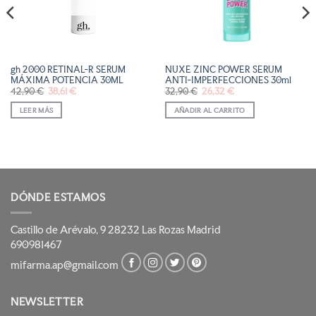
gh 2000 RETINAL-R SERUM
NUXE ZINC POWER SERUM
MÁXIMA POTENCIA 30ML
ANTI-IMPERFECCIONES 30ml
El
El
El
El
42,90
€
38,61
€
32,90
€
26,32
€
precio
precio
precio
precio
original
actual
original
actual
LEER MÁS
AÑADIR AL CARRITO
era:
es:
era:
es:
42,90 €.
38,61 €.
32,90 €.
26,32 €.
DÓNDE ESTAMOS
Castillo de Arévalo, 9 28232 Las Rozas Madrid
690981467
mifarma.ap@gmail.com
NEWSLETTER