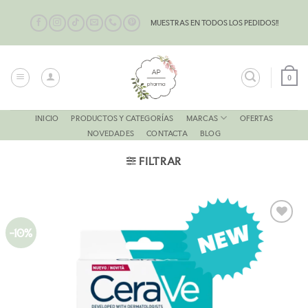
Saltar
al
MUESTRAS EN TODOS LOS PEDIDOS!!
contenido
0
MARCAS
INICIO
PRODUCTOS Y CATEGORÍAS
OFERTAS
NOVEDADES
CONTACTA
BLOG
FILTRAR
-10%
AÑADIR
A LA
LISTA
DE
DESEOS