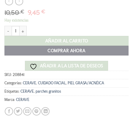
El
El
10,50
€
9,45
€
precio
precio
Hay existencias
original
actual
CERAVE Parches Anti-Granos 22 parches cantidad
era:
es:
10,50 €.
9,45 €.
AÑADIR AL CARRITO
COMPRAR AHORA
AÑADIR A LA LISTA DE DESEOS
SKU:
208841
Categorías:
CERAVE
,
CUIDADO FACIAL
,
PIEL GRASA/ACNÉICA
Etiquetas:
CERAVE
,
parches granitos
Marca:
CERAVE