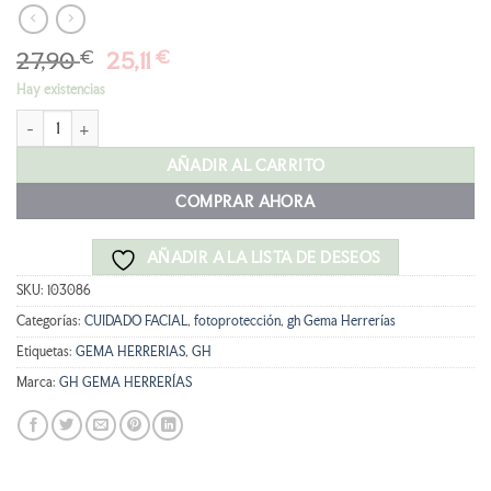
El
El
27,90
€
25,11
€
precio
precio
Hay existencias
original
actual
GH FACTOR INVISIBLE SPF50 cantidad
era:
es:
27,90 €.
25,11 €.
AÑADIR AL CARRITO
COMPRAR AHORA
AÑADIR A LA LISTA DE DESEOS
SKU:
103086
Categorías:
CUIDADO FACIAL
,
fotoprotección
,
gh Gema Herrerías
Etiquetas:
GEMA HERRERIAS
,
GH
Marca:
GH GEMA HERRERÍAS