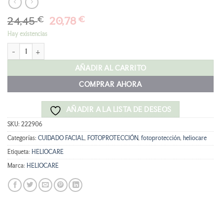
El
El
24,45
€
20,78
€
precio
precio
Hay existencias
original
actual
HELIOCARE Pigment Stick Color Bronze 10g cantidad
era:
es:
24,45 €.
20,78 €.
AÑADIR AL CARRITO
COMPRAR AHORA
AÑADIR A LA LISTA DE DESEOS
SKU:
222906
Categorías:
CUIDADO FACIAL
,
FOTOPROTECCIÓN
,
fotoprotección
,
heliocare
Etiqueta:
HELIOCARE
Marca:
HELIOCARE