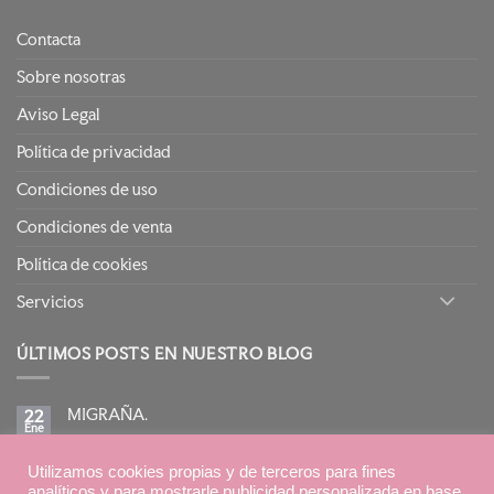
Contacta
Sobre nosotras
Aviso Legal
Política de privacidad
Condiciones de uso
Condiciones de venta
Política de cookies
Servicios
ÚLTIMOS POSTS EN NUESTRO BLOG
MIGRAÑA.
22
Ene
No
hay
comentarios
BIRETIX ISOREPAIR: PIELES GRASAS TENDENCIA
en
Utilizamos cookies propias y de terceros para fines
15
MIGRAÑA.
Ene
ACNEICA CON TRATAMIENTOS RETINOIDES
analíticos y para mostrarle publicidad personalizada en base