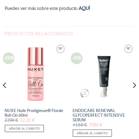
Puedes ver más sobre este producto
AQUÍ
PRODUCTOS RELACIONADOS
-20%
-15%
AÑADIR
AÑADIR
A LA
A LA
LISTA
LISTA
DE
DE
DESEOS
DESEOS
NUXE Huile Prodigieuse® Florale
ENDOCARE RENEWAL
Roll-On 60ml
GLYCOPERFECT INTENSIVE
SERUM
El
El
27,90
€
22,32
€
precio
precio
El
El
44,50
€
37,82
€
original
actual
precio
precio
AÑADIR AL CARRITO
era:
es:
original
actual
27,90 €.
22,32 €.
AÑADIR AL CARRITO
era:
es:
44,50 €.
37,82 €.