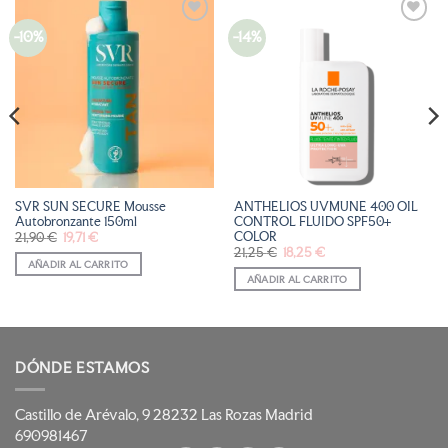
-10%
-14%
AÑADIR
AÑADIR
A LA
A LA
LISTA
LISTA
DE
DE
DESEOS
DESEOS
SVR SUN SECURE Mousse
ANTHELIOS UVMUNE 400 OIL
Autobronzante 150ml
CONTROL FLUIDO SPF50+
COLOR
El
El
21,90
€
19,71
€
precio
precio
El
El
21,25
€
18,25
€
original
actual
precio
precio
AÑADIR AL CARRITO
era:
es:
original
actual
21,90 €.
19,71 €.
AÑADIR AL CARRITO
era:
es:
21,25 €.
18,25 €.
DÓNDE ESTAMOS
Castillo de Arévalo, 9 28232 Las Rozas Madrid
690981467