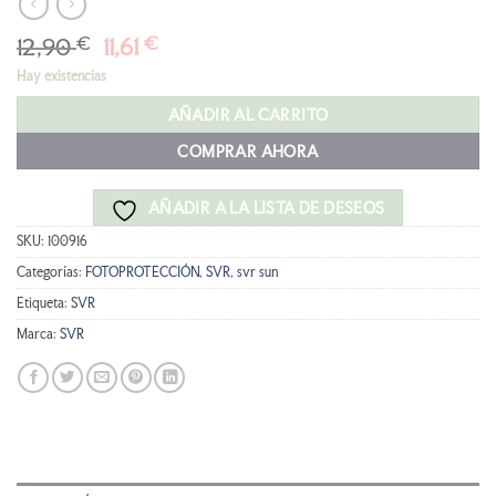
El
El
12,90
€
11,61
€
precio
precio
Hay existencias
original
actual
era:
es:
AÑADIR AL CARRITO
12,90 €.
11,61 €.
COMPRAR AHORA
AÑADIR A LA LISTA DE DESEOS
SKU:
100916
Categorías:
FOTOPROTECCIÓN
,
SVR
,
svr sun
Etiqueta:
SVR
Marca:
SVR