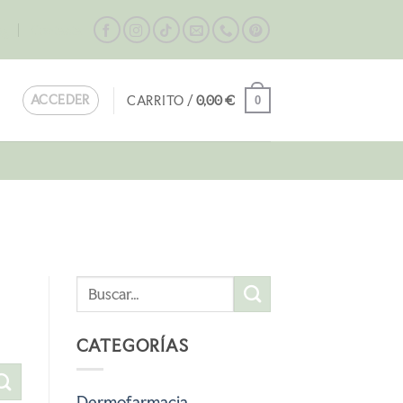
og
Contacta
ACCEDER
CARRITO /
0,00
€
0
CATEGORÍAS
Dermofarmacia