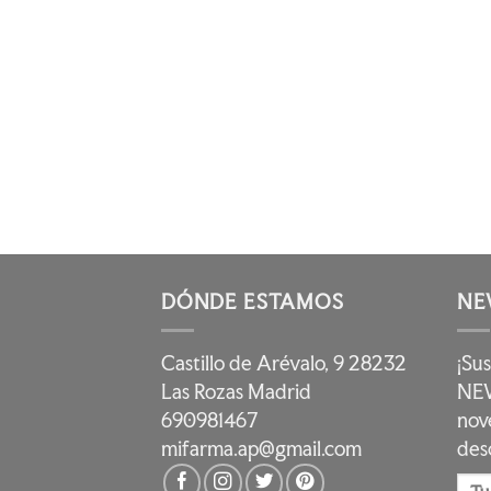
DÓNDE ESTAMOS
NE
Castillo de Arévalo, 9 28232
¡Su
Las Rozas Madrid
NEW
690981467
nov
mifarma.ap@gmail.com
des