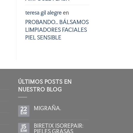
teresa gil alegre
en
PROBANDO… BÁLSAMOS
LIMPIADORES FACIALES
PIEL SENSIBLE
ÚLTIMOS POSTS EN
NUESTRO BLOG
MIGRAÑA.
22
Ene
No
hay
comentarios
BIRETIX ISOREPAIR:
15
en
MIGRAÑA.
Ene
PIELES GRASAS