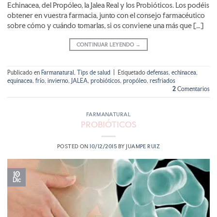
Echinacea, del Propóleo, la Jalea Real y los Probióticos. Los podéis
obtener en vuestra farmacia, junto con el consejo farmacéutico
sobre cómo y cuándo tomarlas, si os conviene una más que […]
CONTINUAR LEYENDO
→
Publicado en
Farmanatural
,
Tips de salud
|
Etiquetado
defensas
,
echinacea
,
equinacea
,
frío
,
invierno
,
JALEA
,
probióticos
,
propóleo
,
resfriados
2
Comentarios
FARMANATURAL
PROBIÓTICOS
POSTED ON
10/12/2015
BY
JUAMPE RUIZ
10
Dic