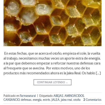
En estas fechas, que se acerca el otoño, empieza el cole, la vuelta
al trabajo, necesitamos muchas veces un aporte extra de energía,
a la par que debemos empezar a reforzar nuestras defensas cara
al fresquete que se avecina. Por estos motivos, uno de los
productos más recomendados ahora es la Jalea Real. Os hablo […]
CONTINUAR LEYENDO
→
Publicado en
Farmanatural
|
Etiquetado
ABEJAS
,
AMINOÁCIDOS
,
CANSANCIO
,
defensas
,
energía
,
estrés
,
JALEA
,
jalea real
,
otoño
2
Comentarios