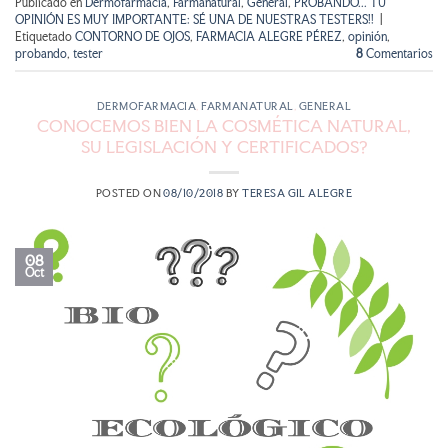
Publicado en
Dermofarmacia
,
Farmanatural
,
General
,
PROBANDO... TU
OPINIÓN ES MUY IMPORTANTE: SÉ UNA DE NUESTRAS TESTERS!!
|
Etiquetado
CONTORNO DE OJOS
,
FARMACIA ALEGRE PÉREZ
,
opinión
,
probando
,
tester
8
Comentarios
DERMOFARMACIA
,
FARMANATURAL
,
GENERAL
CONOCEMOS BIEN LA COSMÉTICA NATURAL,
SU LEGISLACIÓN Y CERTIFICADOS?
POSTED ON
08/10/2018
BY
TERESA GIL ALEGRE
08
Oct