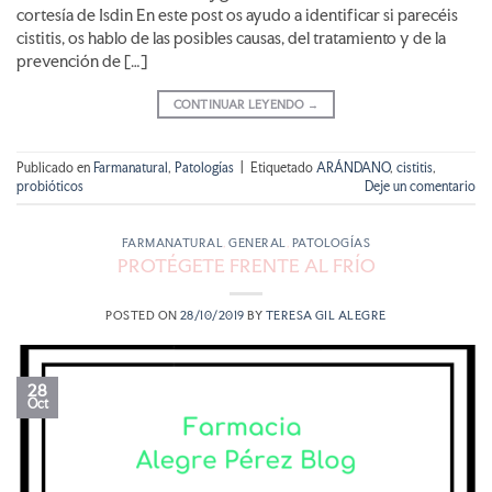
cortesía de Isdin En este post os ayudo a identificar si parecéis
cistitis, os hablo de las posibles causas, del tratamiento y de la
prevención de […]
CONTINUAR LEYENDO
→
Publicado en
Farmanatural
,
Patologías
|
Etiquetado
ARÁNDANO
,
cistitis
,
probióticos
Deje un comentario
FARMANATURAL
,
GENERAL
,
PATOLOGÍAS
PROTÉGETE FRENTE AL FRÍO
POSTED ON
28/10/2019
BY
TERESA GIL ALEGRE
28
Oct