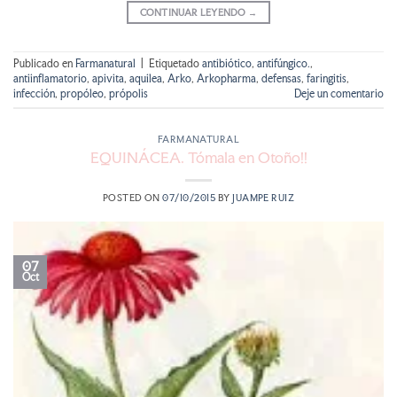
CONTINUAR LEYENDO
→
Publicado en
Farmanatural
|
Etiquetado
antibiótico
,
antifúngico.
,
antiinflamatorio
,
apivita
,
aquilea
,
Arko
,
Arkopharma
,
defensas
,
faringitis
,
infección
,
propóleo
,
própolis
Deje un comentario
FARMANATURAL
EQUINÁCEA. Tómala en Otoño!!
POSTED ON
07/10/2015
BY
JUAMPE RUIZ
07
Oct