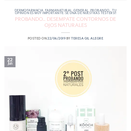
DERMOFARMACIA
,
FARMANATURAL
,
GENERAL
,
PROBANDO... TU
OPINIÓN ES MUY IMPORTANTE: SÉ UNA DE NUESTRAS TESTERS!!
PROBANDO… DESEMPATE CONTORNOS DE
OJOS NATURALES
POSTED ON
22/06/2019
BY
TERESA GIL ALEGRE
22
Jun