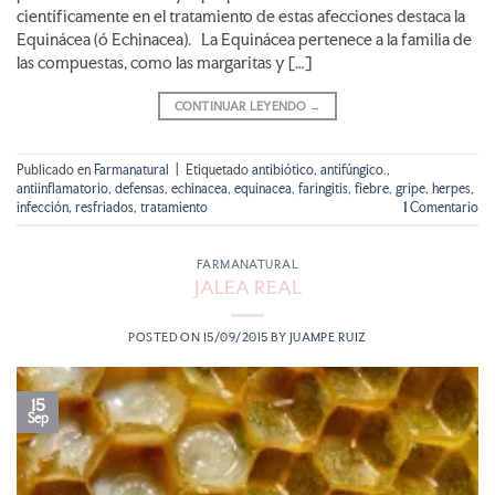
científicamente en el tratamiento de estas afecciones destaca la
Equinácea (ó Echinacea). La Equinácea pertenece a la familia de
las compuestas, como las margaritas y […]
CONTINUAR LEYENDO
→
Publicado en
Farmanatural
|
Etiquetado
antibiótico
,
antifúngico.
,
antiinflamatorio
,
defensas
,
echinacea
,
equinacea
,
faringitis
,
fiebre
,
gripe
,
herpes
,
infección
,
resfriados
,
tratamiento
1
Comentario
FARMANATURAL
JALEA REAL
POSTED ON
15/09/2015
BY
JUAMPE RUIZ
15
Sep