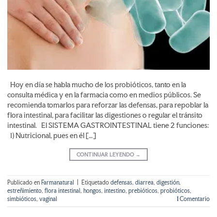
Hoy en día se habla mucho de los probióticos, tanto en la
consulta médica y en la farmacia como en medios públicos. Se
recomienda tomarlos para reforzar las defensas, para repoblar la
flora intestinal, para facilitar las digestiones o regular el tránsito
intestinal. El SISTEMA GASTROINTESTINAL tiene 2 funciones:
1) Nutricional, pues en él […]
CONTINUAR LEYENDO
→
Publicado en
Farmanatural
|
Etiquetado
defensas
,
diarrea
,
digestión
,
estreñimiento
,
flora intestinal
,
hongos
,
intestino
,
prebióticos
,
probióticos
,
simbióticos
,
vaginal
1
Comentario