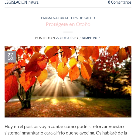
LEGISLACIÓN
,
natural
8
Comentarios
FARMANATURAL
,
TIPS DE SALUD
Protégete en Otoño
POSTED ON
27/10/2016
BY
JUAMPE RUIZ
27
Oct
Hoy en el post os voy a contar cómo podéis reforzar vuestro
sistema inmunitario cara al frío que se avecina. Os hablaré de la