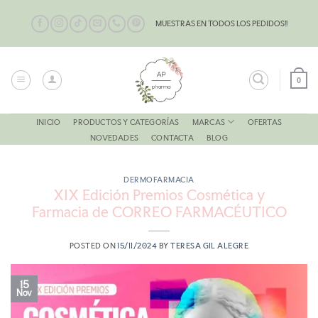
Saltar
al
MUESTRAS EN TODOS LOS PEDIDOS!!
contenido
0
MARCAS
INICIO
PRODUCTOS Y CATEGORÍAS
OFERTAS
NOVEDADES
CONTACTA
BLOG
DERMOFARMACIA
XIX Edición Premios Cosmética y
Farmacia de CORREO FARMACÉUTICO
POSTED ON
15/11/2024
BY
TERESA GIL ALEGRE
15
Nov