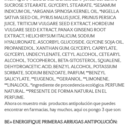
SUCROSE STEARATE, GLYCERYL STEARATE, *SESAMUM
INDICUM OIL, *ARGANIA SPINOSA KERNEL OIL, *NIGELLA
SATIVA SEED OIL, PYRUS MALUS JUICE, PRUNUS PERSICA
JUICE, TRITICUM VULGARE SEED EXTRACT, HORDEUM
VULGARE SEED EXTRACT, PANAX GINSENG ROOT
EXTRACT, HELICHRYSUM ITALICUM, SODIUM
HYALURONATE, ASCORBYL GLUCOSIDE, GLYCINE SOJA OIL,
PROPANEDIOL, XANTHAN GUM, GLYCERYL CAPRYLATE,
GLYCERYL UNDECYLENATE, CETYL ALCOHOL, CETEARYL
ALCOHOL, TOCOPHEROL, BETA-SITOSTEROL, SQUALENE,
DEHYDROACETIC ACID, BENZYL ALCOHOL, POTASSIUM
SORBATE, SODIUM BENZOATE, PARFUM, **BENZYL
SALICYLATE, **EUGENOL, **GERANIOL, **LIMONENE,
**LINALOOL. *ingrediente de procedencia ecológica. PERFUME
NATURAL. **PRESENTE DE FORMA NATURAL EN EL
PERFUME.
Ahora os muestro más productos antipolución que puedes
encontrar en farmacias, hay muchos, aquí os pongo 3 que son:
BE+ ENERGIFIQUE PRIMERAS ARRUGAS ANTIPOLUCIÓN: