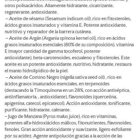
otros polisacáridos. Altamente hidratante, cicatrizante,
regenerante, antioxidante.
– Aceite de sésamo (Sesamum indicum oil) ,rico en fitosteroles,
ácidos grasos insaturados y vitamina E. Potente antioxidante,
nutritivo y reparador de la barrera cutánea.
– Aceite de Argán (Argania spinosa kernel oil), rico en ácidos
grasos insaturados esenciales (80% de su composición), vitamina
E (mayor cantidad de gamma tocoferol, potente
antioxidante), beta-carotenoides, escualeno y fitosteroles. Este
aceite es un potente antioxidante, nutritivo, hidratante, restaura
el manto hidrolipídico de la piel.
– Aceite de Comino Negro (nigella sativa seed oil) , rico en
ácidos grasos insaturados esenciales, en terpenoides
(destacando la Timoquinona en un 28%, con acción antiséptica,
antiinflamatoria, , antioxidante), flavonoides (quercetina,
apigenina, catecol, epicatecol). Acción antioxidante, tonificante,
purificante, hidratante, calmante.
– Jugo de Manzana (Pyrus malus juice), rico en vitaminas,
potentes alfa-hidroxiácidos málicos, fitonutrientes, flavonoides,
fenoles. Gran acción antioxidante y suavizante, ligero exfoliante
por su acidez. Agente antipolución gracias a la acción de las