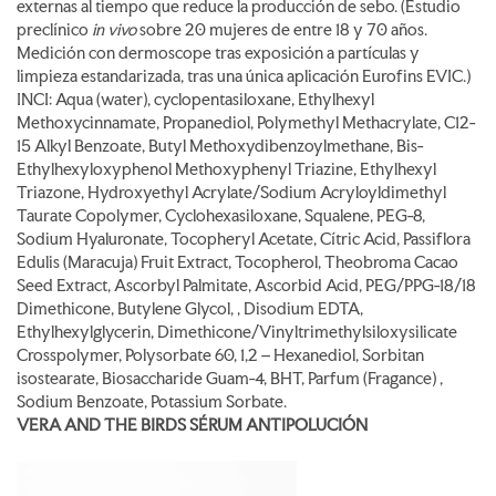
externas al tiempo que reduce la producción de sebo. (Estudio
preclínico
in vivo
sobre 20 mujeres de entre 18 y 70 años.
Medición con dermoscope tras exposición a partículas y
limpieza estandarizada, tras una única aplicación Eurofins EVIC.)
INCI: Aqua (water), cyclopentasiloxane, Ethylhexyl
Methoxycinnamate, Propanediol, Polymethyl Methacrylate, C12-
15 Alkyl Benzoate, Butyl Methoxydibenzoylmethane, Bis-
Ethylhexyloxyphenol Methoxyphenyl Triazine, Ethylhexyl
Triazone, Hydroxyethyl Acrylate/Sodium Acryloyldimethyl
Taurate Copolymer, Cyclohexasiloxane, Squalene, PEG-8,
Sodium Hyaluronate, Tocopheryl Acetate, Cítric Acid, Passiflora
Edulis (Maracuja) Fruit Extract, Tocopherol, Theobroma Cacao
Seed Extract, Ascorbyl Palmitate, Ascorbid Acid, PEG/PPG-18/18
Dimethicone, Butylene Glycol, , Disodium EDTA,
Ethylhexylglycerin, Dimethicone/Vinyltrimethylsiloxysilicate
Crosspolymer, Polysorbate 60, 1,2 – Hexanediol, Sorbitan
isostearate, Biosaccharide Guam-4, BHT, Parfum (Fragance) ,
Sodium Benzoate, Potassium Sorbate.
VERA AND THE BIRDS SÉRUM ANTIPOLUCIÓN