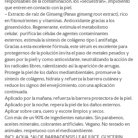
responsables de la contaminación, los «secuestran», impidiento
que entren en contacto con la piel.
– Extracto de raíz de Ginseng (Panax ginseng root extract), rico
en fitonutrientes y vitaminas. Antioxidante gracias a los
ginsenósidos. Regenerante, estimula el metabolismo
celular, purifica las células de agentes contaminantes
externos, estimula la síntesis de colágeno tipo I, antifatiga.
Gracias a esta excelente fórmula, este sérum es excelente para
protegernos de la polución (evita el paso de metales pesados y
gases por la piel) y como antioxidante, neutralizando la acción de
los radicales libres, ralentizando así la aparición de arrugas.
Protege la piel de los daños mediambientales, promueve la
síntesis de colágeno, hidrata y refuerza la barrera cutánea y
reduce los signos del envejicimiento, con una aplicación
continuada.
Aplicado por la mañana, refuerza la barrera protectora de la piel.
Aplicado por la noche, repera la piel de los daños externos.
Aplicar sobre cara, cuero y escote limpios y secos.
Con más de un 90% de ingedientes naturales. Sin parabenos,
aceites minerales, colorantes artificiales. Vegano. No testado en
animales. respetuoso con el medioambiente.
INCI: AQUA, *ALOE BARBADENSIS LEAF JUICE, GLYCERIN,