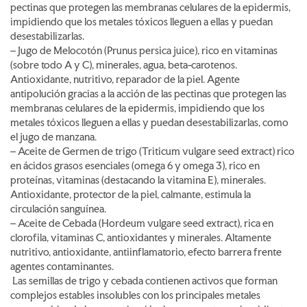
pectinas que protegen las membranas celulares de la epidermis,
impidiendo que los metales tóxicos lleguen a ellas y puedan
desestabilizarlas.
– Jugo de Melocotón (Prunus persica juice), rico en vitaminas
(sobre todo A y C), minerales, agua, beta-carotenos.
Antioxidante, nutritivo, reparador de la piel. Agente
antipolución gracias a la acción de las pectinas que protegen las
membranas celulares de la epidermis, impidiendo que los
metales tóxicos lleguen a ellas y puedan desestabilizarlas, como
el jugo de manzana.
– Aceite de Germen de trigo (Triticum vulgare seed extract) rico
en ácidos grasos esenciales (omega 6 y omega 3), rico en
proteínas, vitaminas (destacando la vitamina E), minerales.
Antioxidante, protector de la piel, calmante, estimula la
circulación sanguínea.
– Aceite de Cebada (Hordeum vulgare seed extract), rica en
clorofila, vitaminas C, antioxidantes y minerales. Altamente
nutritivo, antioxidante, antiinflamatorio, efecto barrera frente
agentes contaminantes.
Las semillas de trigo y cebada contienen activos que forman
complejos estables insolubles con los principales metales