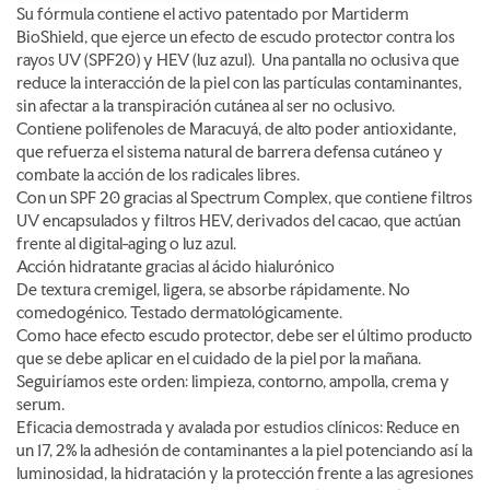
Su fórmula contiene el activo patentado por Martiderm
BioShield, que ejerce un efecto de escudo protector contra los
rayos UV (SPF20) y HEV (luz azul). Una pantalla no oclusiva que
reduce la interacción de la piel con las partículas contaminantes,
sin afectar a la transpiración cutánea al ser no oclusivo.
Contiene polifenoles de Maracuyá, de alto poder antioxidante,
que refuerza el sistema natural de barrera defensa cutáneo y
combate la acción de los radicales libres.
Con un SPF 20 gracias al Spectrum Complex, que contiene filtros
UV encapsulados y filtros HEV, derivados del cacao, que actúan
frente al digital-aging o luz azul.
Acción hidratante gracias al ácido hialurónico
De textura cremigel, ligera, se absorbe rápidamente. No
comedogénico. Testado dermatológicamente.
Como hace efecto escudo protector, debe ser el último producto
que se debe aplicar en el cuidado de la piel por la mañana.
Seguiríamos este orden: limpieza, contorno, ampolla, crema y
serum.
Eficacia demostrada y avalada por estudios clínicos: Reduce en
un 17, 2% la adhesión de contaminantes a la piel potenciando así la
luminosidad, la hidratación y la protección frente a las agresiones