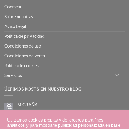
Contacta
Sobre nosotras
Aviso Legal
Política de privacidad
Condiciones de uso
Condiciones de venta
Política de cookies
Servicios
ÚLTIMOS POSTS EN NUESTRO BLOG
MIGRAÑA.
22
Ene
No
hay
comentarios
BIRETIX ISOREPAIR: PIELES GRASAS TENDENCIA
en
Utilizamos cookies propias y de terceros para fines
15
MIGRAÑA.
Ene
ACNEICA CON TRATAMIENTOS RETINOIDES
analíticos y para mostrarle publicidad personalizada en base