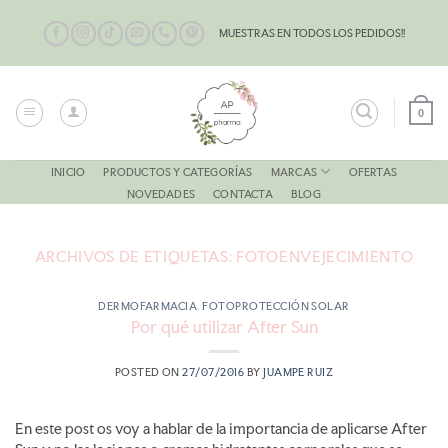
Saltar
al
MUESTRAS EN TODOS LOS PEDIDOS!!
contenido
0
MARCAS
INICIO
PRODUCTOS Y CATEGORÍAS
OFERTAS
NOVEDADES
CONTACTA
BLOG
ARCHIVOS DE ETIQUETAS:
FOTOENVEJECIMIENTO
DERMOFARMACIA
,
FOTOPROTECCIÓN SOLAR
Por qué utilizar After Sun
POSTED ON
27/07/2016
BY
JUAMPE RUIZ
En este post os voy a hablar de la importancia de aplicarse After