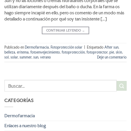
Sun y no las lociones o cremas hidratantes corporales que se
utilizan diariamente después del baño o ducha. En la farma os
hago siempre incapié en ello, pero os comento de un modo más
detallado a continuación por qué soy tan insistente […]
CONTINUAR LEYENDO
→
Publicado en
Dermofarmacia
,
Fotoprotección solar
|
Etiquetado
After sun
,
belleza
,
eritema
,
fotoenvejecimiento
,
fotoprotección
,
fotoprotector
,
pie
,
skin
,
sol
,
solar
,
summer
,
sun
,
verano
Deje un comentario
CATEGORÍAS
Dermofarmacia
Enlaces a nuestro blog