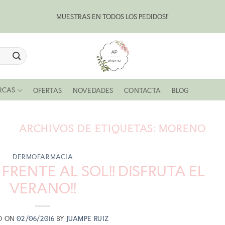
MUESTRAS EN TODOS LOS PEDIDOS!!
Bl
RCAS
OFERTAS
NOVEDADES
CONTACTA
BLOG
ARCHIVOS DE ETIQUETAS:
MORENO
DERMOFARMACIA
 FRENTE AL SOL!! DISFRUTA EL
VERANO!!
D ON
02/06/2016
BY
JUAMPE RUIZ