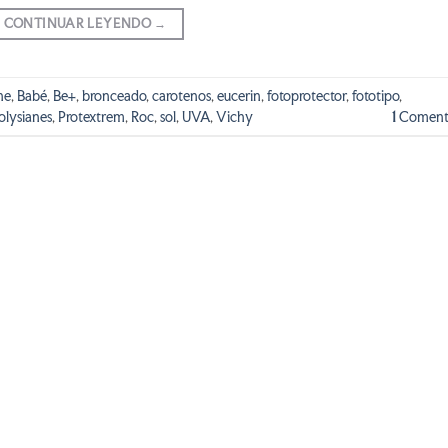
CONTINUAR LEYENDO
→
ne
,
Babé
,
Be+
,
bronceado
,
carotenos
,
eucerin
,
fotoprotector
,
fototipo
,
olysianes
,
Protextrem
,
Roc
,
sol
,
UVA
,
Vichy
1
Coment