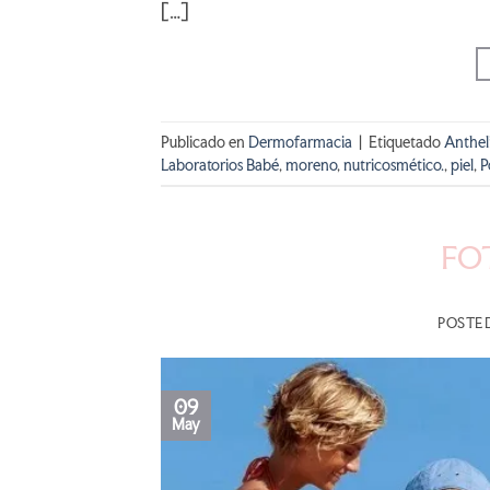
[…]
Publicado en
Dermofarmacia
|
Etiquetado
Anthel
Laboratorios Babé
,
moreno
,
nutricosmético.
,
piel
,
P
FO
POSTE
09
May