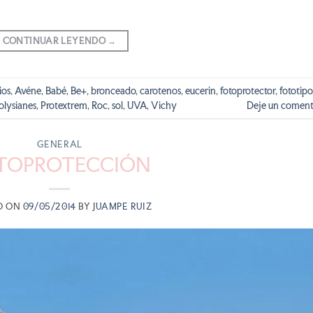
CONTINUAR LEYENDO
→
ios
,
Avéne
,
Babé
,
Be+
,
bronceado
,
carotenos
,
eucerin
,
fotoprotector
,
fototipo
olysianes
,
Protextrem
,
Roc
,
sol
,
UVA
,
Vichy
Deje un coment
GENERAL
TOPROTECCIÓN
D ON
09/05/2014
BY
JUAMPE RUIZ