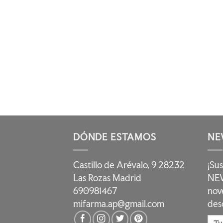
DÓNDE ESTAMOS
NE
Castillo de Arévalo, 9 28232
¡Su
Las Rozas Madrid
NEW
690981467
nov
mifarma.ap@gmail.com
des