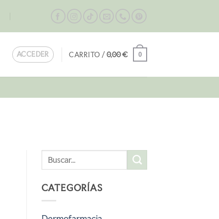
og
Contacta
ACCEDER
CARRITO /
0,00
€
0
CATEGORÍAS
Dermofarmacia