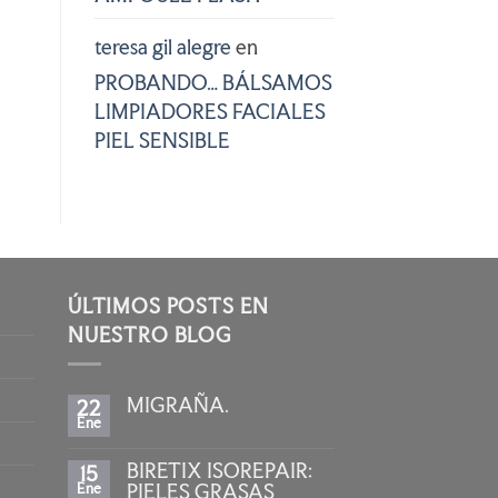
teresa gil alegre
en
PROBANDO… BÁLSAMOS
LIMPIADORES FACIALES
PIEL SENSIBLE
ÚLTIMOS POSTS EN
NUESTRO BLOG
MIGRAÑA.
22
Ene
No
hay
comentarios
BIRETIX ISOREPAIR:
15
en
MIGRAÑA.
Ene
PIELES GRASAS