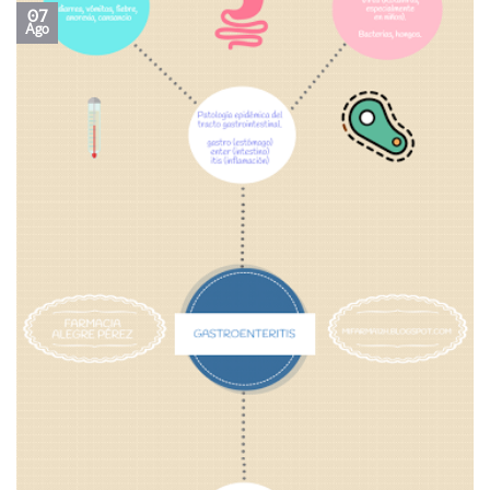
07
Ago