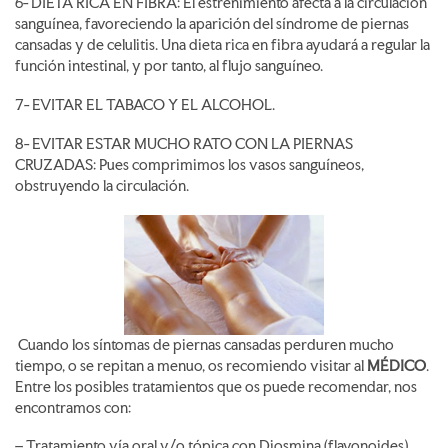
6- DIETA RICA EN FIBRA: El estreñimiento afecta a la circulación
sanguínea, favoreciendo la aparición del síndrome de piernas
cansadas y de celulitis. Una dieta rica en fibra ayudará a regular la
función intestinal, y por tanto, al flujo sanguíneo.
7- EVITAR EL TABACO Y EL ALCOHOL.
8- EVITAR ESTAR MUCHO RATO CON LA PIERNAS
CRUZADAS: Pues comprimimos los vasos sanguíneos,
obstruyendo la circulación.
Cuando los síntomas de piernas cansadas perduren mucho
tiempo, o se repitan a menuo, os recomiendo visitar al
MÉDICO
.
Entre los posibles tratamientos que os puede recomendar, nos
encontramos con:
– Tratamiento vía oral y/o tópica con Diosmina (flavonoides),