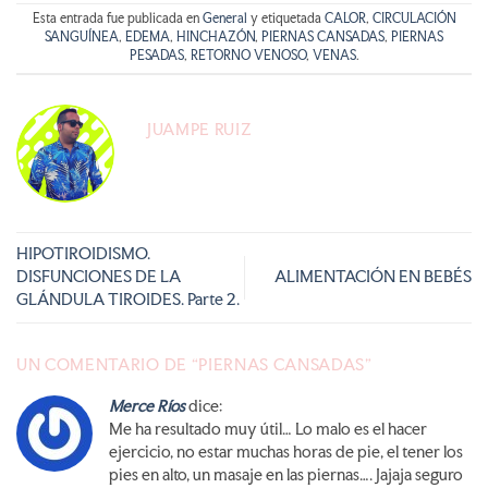
Esta entrada fue publicada en
General
y etiquetada
CALOR
,
CIRCULACIÓN
SANGUÍNEA
,
EDEMA
,
HINCHAZÓN
,
PIERNAS CANSADAS
,
PIERNAS
PESADAS
,
RETORNO VENOSO
,
VENAS
.
JUAMPE RUIZ
HIPOTIROIDISMO.
DISFUNCIONES DE LA
ALIMENTACIÓN EN BEBÉS
GLÁNDULA TIROIDES. Parte 2.
UN COMENTARIO DE “
PIERNAS CANSADAS
”
Merce Ríos
dice:
Me ha resultado muy útil… Lo malo es el hacer
ejercicio, no estar muchas horas de pie, el tener los
pies en alto, un masaje en las piernas…. Jajaja seguro