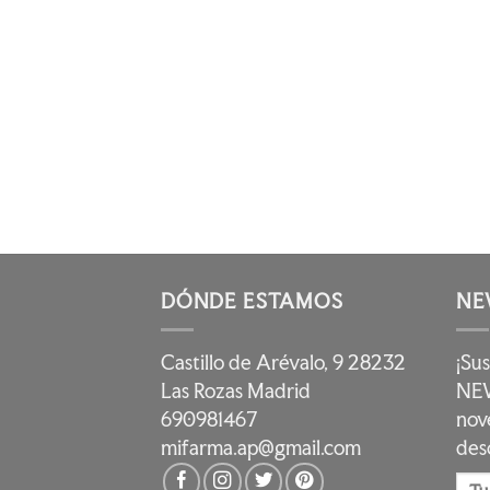
DÓNDE ESTAMOS
NE
Castillo de Arévalo, 9 28232
¡Su
Las Rozas Madrid
NEW
690981467
nov
mifarma.ap@gmail.com
des