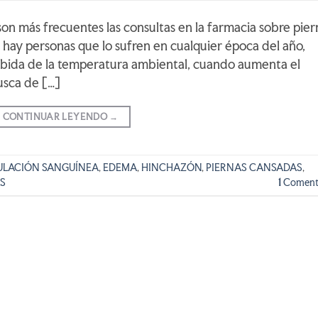
son más frecuentes las consultas en la farmacia sobre pier
hay personas que lo sufren en cualquier época del año,
subida de la temperatura ambiental, cuando aumenta el
usca de […]
CONTINUAR LEYENDO
→
ULACIÓN SANGUÍNEA
,
EDEMA
,
HINCHAZÓN
,
PIERNAS CANSADAS
,
S
1
Coment