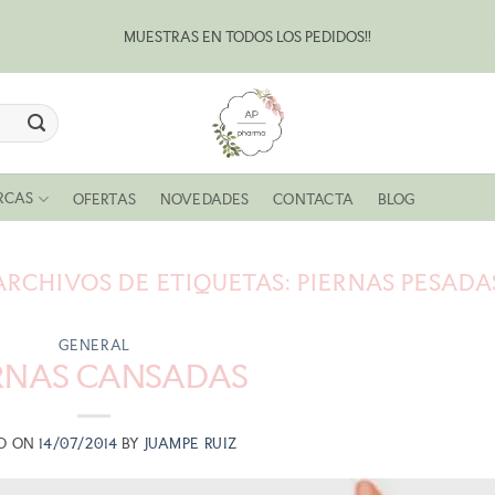
MUESTRAS EN TODOS LOS PEDIDOS!!
Bl
RCAS
OFERTAS
NOVEDADES
CONTACTA
BLOG
ARCHIVOS DE ETIQUETAS:
PIERNAS PESADA
GENERAL
RNAS CANSADAS
D ON
14/07/2014
BY
JUAMPE RUIZ