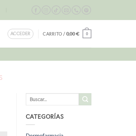
og
Contacta
ACCEDER
CARRITO /
0,00
€
0
S
CATEGORÍAS
Dermofarmacia