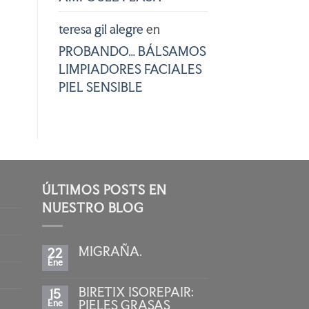
teresa gil alegre
en
PROBANDO… BÁLSAMOS
LIMPIADORES FACIALES
PIEL SENSIBLE
ÚLTIMOS POSTS EN
NUESTRO BLOG
MIGRAÑA.
22
Ene
No
hay
comentarios
BIRETIX ISOREPAIR:
15
en
MIGRAÑA.
Ene
PIELES GRASAS