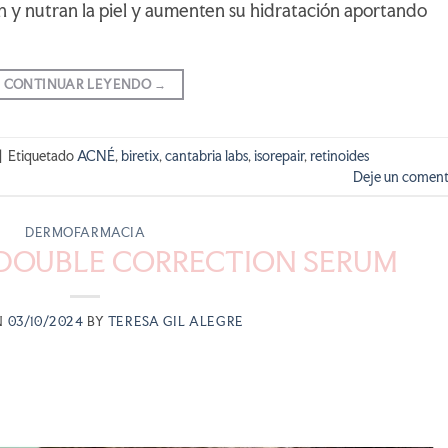
n y nutran la piel y aumenten su hidratación aportando
CONTINUAR LEYENDO
→
|
Etiquetado
ACNÉ
,
biretix
,
cantabria labs
,
isorepair
,
retinoides
Deje un coment
DERMOFARMACIA
 DOUBLE CORRECTION SERUM
N
03/10/2024
BY
TERESA GIL ALEGRE