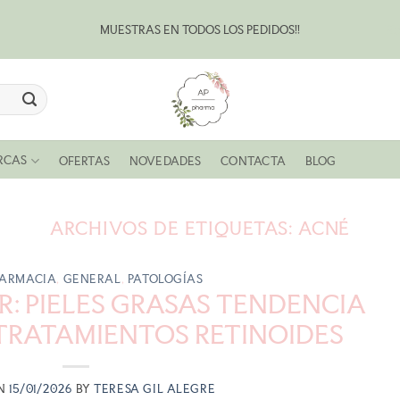
MUESTRAS EN TODOS LOS PEDIDOS!!
Bl
RCAS
OFERTAS
NOVEDADES
CONTACTA
BLOG
ARCHIVOS DE ETIQUETAS:
ACNÉ
ARMACIA
,
GENERAL
,
PATOLOGÍAS
IR: PIELES GRASAS TENDENCIA
TRATAMIENTOS RETINOIDES
ON
15/01/2026
BY
TERESA GIL ALEGRE