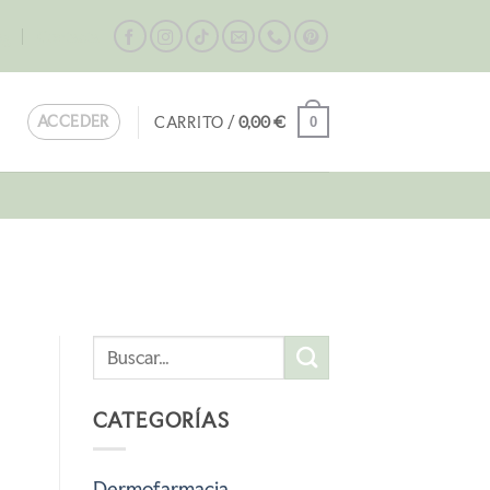
og
Contacta
ACCEDER
CARRITO /
0,00
€
0
CATEGORÍAS
Dermofarmacia