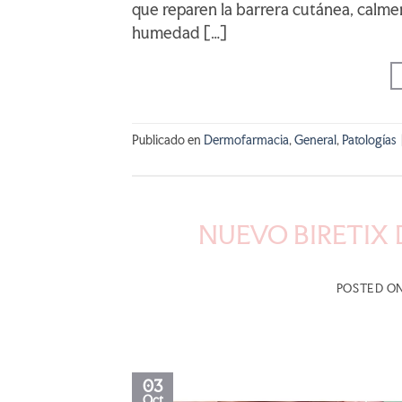
que reparen la barrera cutánea, calme
humedad […]
Publicado en
Dermofarmacia
,
General
,
Patologías
NUEVO BIRETIX
POSTED O
03
Oct