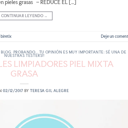
d en pieles grasas – REDUCE EL […]
CONTINUAR LEYENDO
→
,
biretix
Deje un coment
 BLOG
,
PROBANDO... TU OPINIÓN ES MUY IMPORTANTE: SÉ UNA DE
NUESTRAS TESTERS!!
ES LIMPIADORES PIEL MIXTA
GRASA
ON
02/12/2017
BY
TERESA GIL ALEGRE