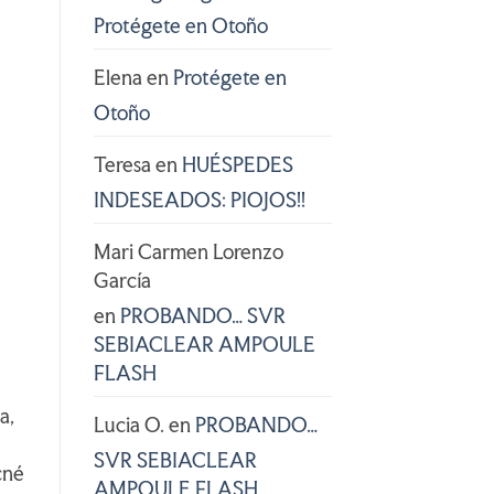
Protégete en Otoño
Elena
en
Protégete en
Otoño
Teresa
en
HUÉSPEDES
INDESEADOS: PIOJOS!!
Mari Carmen Lorenzo
García
en
PROBANDO… SVR
SEBIACLEAR AMPOULE
FLASH
a,
Lucia O.
en
PROBANDO…
SVR SEBIACLEAR
cné
AMPOULE FLASH