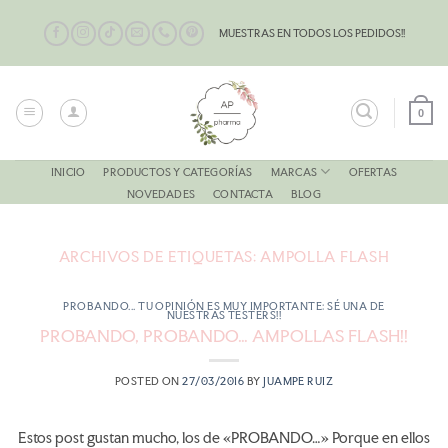
Saltar
al
MUESTRAS EN TODOS LOS PEDIDOS!!
contenido
0
MARCAS
INICIO
PRODUCTOS Y CATEGORÍAS
OFERTAS
NOVEDADES
CONTACTA
BLOG
ARCHIVOS DE ETIQUETAS:
AMPOLLA FLASH
PROBANDO... TU OPINIÓN ES MUY IMPORTANTE: SÉ UNA DE
NUESTRAS TESTERS!!
PROBANDO, PROBANDO… AMPOLLAS FLASH!!
POSTED ON
27/03/2016
BY
JUAMPE RUIZ
Estos post gustan mucho, los de «PROBANDO…» Porque en ellos