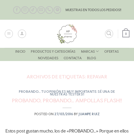
Saltar
al
MUESTRAS EN TODOS LOS PEDIDOS!!
contenido
0
MARCAS
INICIO
PRODUCTOS Y CATEGORÍAS
OFERTAS
NOVEDADES
CONTACTA
BLOG
ARCHIVOS DE ETIQUETAS:
REPAVAR
PROBANDO... TU OPINIÓN ES MUY IMPORTANTE: SÉ UNA DE
NUESTRAS TESTERS!!
PROBANDO, PROBANDO… AMPOLLAS FLASH!!
POSTED ON
27/03/2016
BY
JUAMPE RUIZ
Estos post gustan mucho, los de «PROBANDO…» Porque en ellos