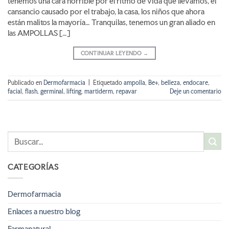
tenemos una cara horrible por el ritmo de vida que llevamos, el
cansancio causado por el trabajo, la casa, los niños que ahora
están malitos la mayoría… Tranquilas, tenemos un gran aliado en
las AMPOLLAS […]
CONTINUAR LEYENDO
→
Publicado en
Dermofarmacia
|
Etiquetado
ampolla
,
Be+
,
belleza
,
endocare
,
facial
,
flash
,
germinal
,
lifting
,
martiderm
,
repavar
Deje un comentario
CATEGORÍAS
Dermofarmacia
Enlaces a nuestro blog
Farmanatural