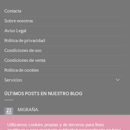
Contacta
Sobre nosotras
Aviso Legal
Política de privacidad
Condiciones de uso
Condiciones de venta
Política de cookies
Servicios
ÚLTIMOS POSTS EN NUESTRO BLOG
MIGRAÑA.
22
Ene
No
hay
comentarios
BIRETIX ISOREPAIR: PIELES GRASAS TENDENCIA
en
Utilizamos cookies propias y de terceros para fines
15
MIGRAÑA.
Ene
ACNEICA CON TRATAMIENTOS RETINOIDES