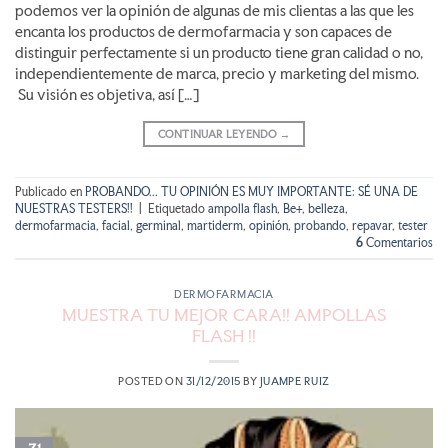
podemos ver la opinión de algunas de mis clientas a las que les
encanta los productos de dermofarmacia y son capaces de
distinguir perfectamente si un producto tiene gran calidad o no,
independientemente de marca, precio y marketing del mismo.
Su visión es objetiva, así […]
CONTINUAR LEYENDO
→
Publicado en
PROBANDO... TU OPINIÓN ES MUY IMPORTANTE: SÉ UNA DE
NUESTRAS TESTERS!!
|
Etiquetado
ampolla flash
,
Be+
,
belleza
,
dermofarmacia
,
facial
,
germinal
,
martiderm
,
opinión
,
probando
,
repavar
,
tester
6
Comentarios
DERMOFARMACIA
MUESTRA TU MEJOR CARA!! AMPOLLAS
FLASH !!
POSTED ON
31/12/2015
BY
JUAMPE RUIZ