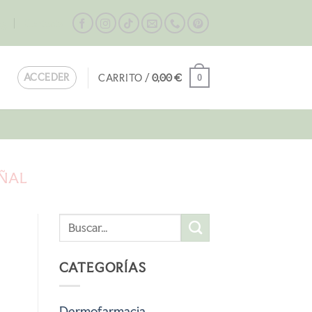
og
Contacta
ACCEDER
CARRITO /
0,00
€
0
AÑAL
CATEGORÍAS
Dermofarmacia