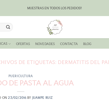
MUESTRAS EN TODOS LOS PEDIDOS!!
Bl
RCAS
OFERTAS
NOVEDADES
CONTACTA
BLOG
HIVOS DE ETIQUETAS:
DERMATITIS DEL P
PUERICULTURA
O DE PASTA AL AGUA
D ON
23/02/2016
BY
JUAMPE RUIZ