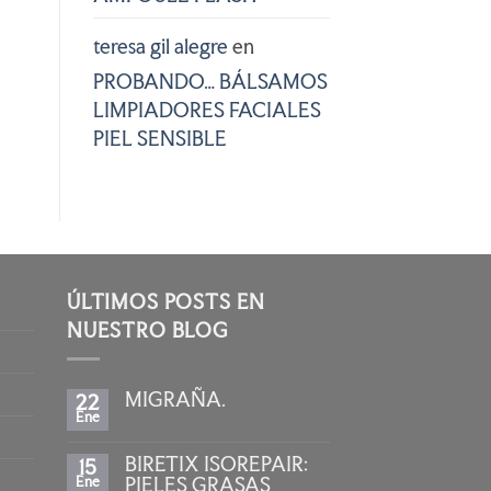
teresa gil alegre
en
PROBANDO… BÁLSAMOS
LIMPIADORES FACIALES
PIEL SENSIBLE
ÚLTIMOS POSTS EN
NUESTRO BLOG
MIGRAÑA.
22
Ene
No
hay
comentarios
BIRETIX ISOREPAIR:
15
en
MIGRAÑA.
Ene
PIELES GRASAS