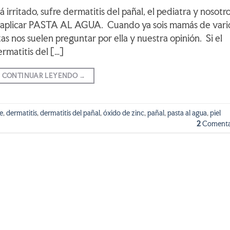
irritado, sufre dermatitis del pañal, el pediatra y nosotr
 aplicar PASTA AL AGUA. Cuando ya sois mamás de vari
izas nos suelen preguntar por ella y nuestra opinión. Si el
ermatitis del […]
CONTINUAR LEYENDO
→
e
,
dermatitis
,
dermatitis del pañal
,
óxido de zinc
,
pañal
,
pasta al agua
,
piel
2
Comenta