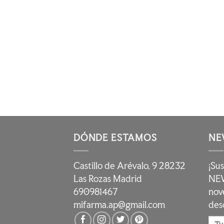
DÓNDE ESTAMOS
NE
Castillo de Arévalo, 9 28232
¡Su
Las Rozas Madrid
NEW
690981467
nov
mifarma.ap@gmail.com
des