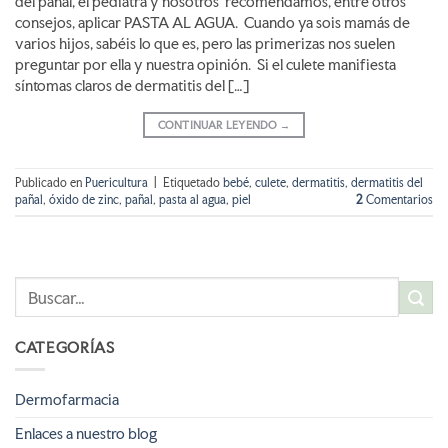
del pañal, el pediatra y nosotros recomendamos, entre otros
consejos, aplicar PASTA AL AGUA. Cuando ya sois mamás de
varios hijos, sabéis lo que es, pero las primerizas nos suelen
preguntar por ella y nuestra opinión. Si el culete manifiesta
síntomas claros de dermatitis del […]
CONTINUAR LEYENDO
→
Publicado en
Puericultura
|
Etiquetado
bebé
,
culete
,
dermatitis
,
dermatitis del
pañal
,
óxido de zinc
,
pañal
,
pasta al agua
,
piel
2
Comentarios
CATEGORÍAS
Dermofarmacia
Enlaces a nuestro blog