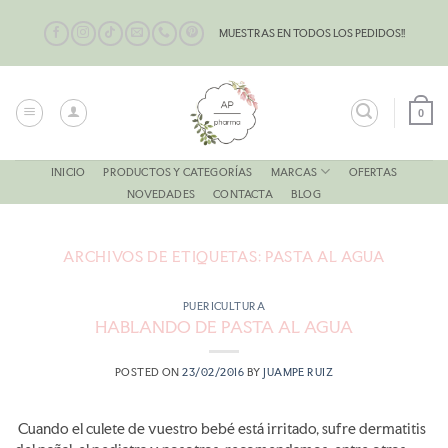
Saltar
al
MUESTRAS EN TODOS LOS PEDIDOS!!
contenido
0
MARCAS
INICIO
PRODUCTOS Y CATEGORÍAS
OFERTAS
NOVEDADES
CONTACTA
BLOG
ARCHIVOS DE ETIQUETAS:
PASTA AL AGUA
PUERICULTURA
HABLANDO DE PASTA AL AGUA
POSTED ON
23/02/2016
BY
JUAMPE RUIZ
Cuando el culete de vuestro bebé está irritado, sufre dermatitis